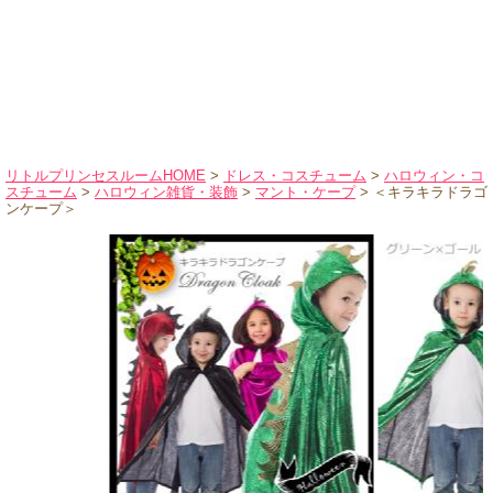
ハロウィンコスチューム
バレエ・ダンス
小物・アクセサリー
おもちゃ・雑貨
ブランド別に探す
リトルプリンセスルームHOME
>
ドレス・コスチューム
>
ハロウィン・コ
スチューム
>
ハロウィン雑貨・装飾
>
マント・ケープ
> ＜キラキラドラゴ
アウトレット
ンケープ＞
ショッピングインフォメーション
会社概要
お支払・送料
返品・交換
サイズの測り方
よくあるご質問
レビューを見る
ブログ