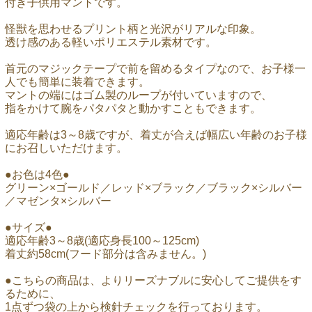
付き子供用マントです。
怪獣を思わせるプリント柄と光沢がリアルな印象。
透け感のある軽いポリエステル素材です。
首元のマジックテープで前を留めるタイプなので、お子様一
人でも簡単に装着できます。
マントの端にはゴム製のループが付いていますので、
指をかけて腕をパタパタと動かすこともできます。
適応年齢は3～8歳ですが、着丈が合えば幅広い年齢のお子様
にお召しいただけます。
●お色は4色●
グリーン×ゴールド／レッド×ブラック／ブラック×シルバー
／マゼンタ×シルバー
●サイズ●
適応年齢3～8歳(適応身長100～125cm)
着丈約58cm(フード部分は含みません。)
●こちらの商品は、よりリーズナブルに安心してご提供をす
るために、
1点ずつ袋の上から検針チェックを行っております。