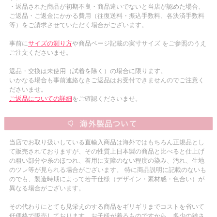
・返品された商品が初期不良・商品違いでないと当店が認めた場合、
ご返品・ご返金にかかる費用（往復送料・振込手数料、各決済手数料
等）をご請求させていただく場合がございます。
事前に
サイズの測り方
や商品ページ記載の実寸サイズ をご参照のうえ
ご注文くださいませ。
返品・交換は未使用（試着を除く）の場合に限ります。
いかなる場合も事前連絡なきご返品はお受付できませんのでご注意く
ださいませ。
ご返品についての詳細
をご確認くださいませ。
当店でお取り扱いしている直輸入商品は海外ではもちろん正規品とし
て販売されておりますが、その性質上日本製の商品と比べると仕上げ
の粗い部分や糸のほつれ、着用に支障のない程度の染み、汚れ、生地
のツレ等が見られる場合がございます。 特に商品説明に記載のないも
のでも、製造時期によって若干仕様（デザイン・素材感・色合い）が
異なる場合がございます。
その代わりにとても見栄えのする商品をギリギリまでコストを省いて
低価格で販売しております。お子様が着るものですから、多少の雑さ