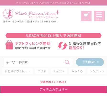
ディズニープリンセスドレスと子供用コスチュームの販売【リトルプリンセスルーム】
メニュー
新規会員登録
マイページ
カート
詳細検索 >
詳細検索 >
訳ありアウトレット
アリス
ティアラ
みらくる
シンデレラ
アイテムカテゴリー
ディズニープリンセス
全商品ポイント15倍！
ディズニキャラクター
アイテムカテゴリー
世界のプリンセス
コスチューム