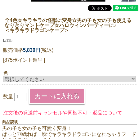
ニュースレター購読
マイページログイン
全4色☆キラキラの怪獣に変身☆男の子も女の子も使える
なりきりマントケープ☆ハロウィンパーティーに♪
お問い合わせ
＜キラキラドラゴンケープ＞
la115
販売価格
5,830円
(税込)
当店は持続可能な開発目標「SDGs」を推進しています。
[875ポイント進呈 ]
0120-221-040
色
電話受付時間：月～金10:00~16:00 ※祝日除く
数量
注文後の発送前キャンセルや同梱不可・返品について
商品説明
男の子も女の子も可愛く変身！
ぱっと羽織れば一瞬でキラキラドラゴンになれちゃうフード