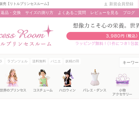
新規会員登録
販売【リトルプリンセスルーム】
返品・交換
サイズの測り方
よくあるご質問
レビューを見る
ブログ
ラ
ラプンツェル
送料無料
パニエ
妖精の羽