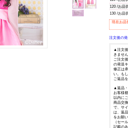
120
/お品
130
/お品
現在お品
注文後の発
▲注文
きませ
ご注文
の発送
修正は
い。も
ご返品
▲返品
お客様都
以内に
商品交
で、サ
は、返
をお願
（セー
記載の