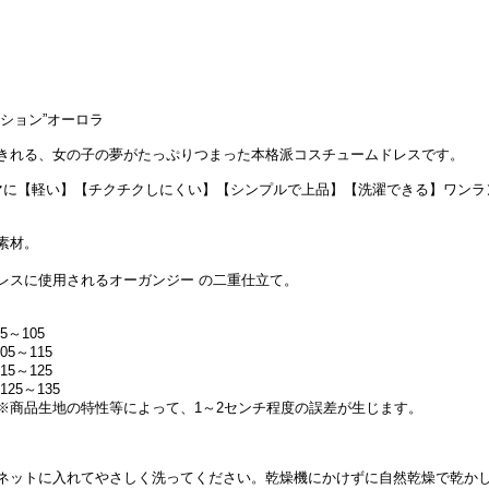
ション”オーロラ
きれる、女の子の夢がたっぷりつまった本格派コスチュームドレスです。
マに【軽い】【チクチクしにくい】【シンプルで上品】【洗濯できる】ワンラ
素材。
レスに使用されるオーガンジー の二重仕立て。
～105
5～115
5～125
25～135
※商品生地の特性等によって、1～2センチ程度の誤差が生じます。
ネットに入れてやさしく洗ってください。乾燥機にかけずに自然乾燥で乾か