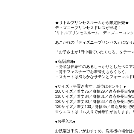
★リトルプリンセスルームから限定販売★
ディズニープリンセスドレスが登場！
”リトルプリンセスルーム ディズニーコレク
あこがれの『ディズニープリンセス』になり
「お子さまが1日中着ていたくなる」をテー
●商品詳細●
・身頃は伸縮性のあるしっかりとしたベロア
・背中ファスナーでお着替えもらくらく。
・スカートは滑らかなサテンとフォーマルド
●サイズ（平置き実寸、単位はセンチ）●
100サイズ／着丈75／身幅29／適応身長目安95
110サイズ／着丈84／身幅31／適応身長目安10
120サイズ／着丈90／身幅33／適応身長目安11
130サイズ／着丈100／身幅35／適応身長目安1
※ウエストはゴム入りで伸縮性があります。
●お手入れ●
お洗濯は手洗いがおすすめ。洗濯機の場合は