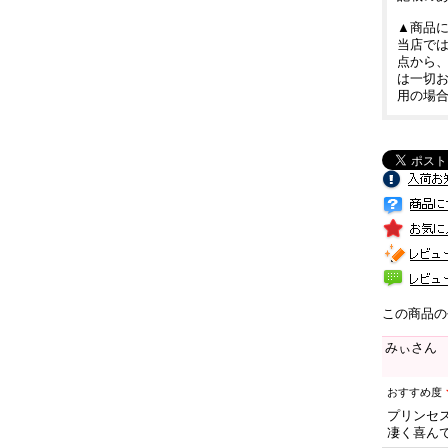
▲商品
当店では
点から
は一切
用の場
この商品の
みぃさん
おすすめ度
プリンセ
凄く喜んで