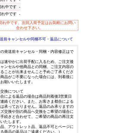
切れ中です
-
切れ中です
-
切れ中です。次回入荷予定はお気軽にお問い
合わせ下さい。
送前キャンセルや同梱不可・返品について
後の発送前キャンセル・同梱・内容修正はで
ん
後は速やかに出荷手配に入るため、ご注文後
キャンセルや他商品との同梱、ご注文内容の
承ることが出来ませんこと予めご了承くださ
し商品がご不要になった場合には、到着後に
をお願いいたします。
・交換について
合による返品の場合は商品到着後3営業日
ご連絡ください。また、お客さま都合による
換は承っておりません。返品のみ承りますの
イズ交換や別の商品へ交換をご希望の場合に
品手続きと合わせて、ご希望の商品の再注文
いいたします。
ル品、アウトレット品、返品不可とページに
ある商品の返品はご遠慮ください。）