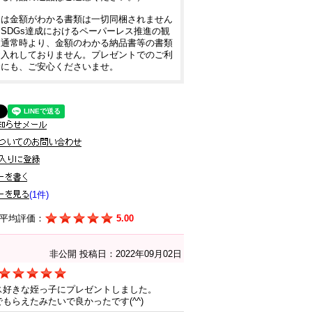
には金額がわかる書類は一切同梱されません
SDGs達成におけるペーパーレス推進の観
、通常時より、金額のわかる納品書等の書類
お入れしておりません。プレゼントでのご利
合にも、ご安心くださいませ。
(1件)
平均評価：
5.00
非公開
投稿日：2022年09月02日
ス好きな姪っ子にプレゼントしました。
もらえたみたいで良かったです(^^)