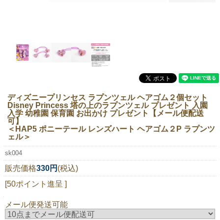
ニュースレター購読
マイページログイン
お問い合わせ
当店は持続可能な開発目標「SDGs」を推進しています。
ディズニープリンセス ラプンツェル ヘアゴム２個セット
Disney Princess 塔の上のラプンツェル プレゼント 入園
0120-221-040
入学 幼稚園 保育園 お出かけ プレゼント【メール便配送
可】
電話受付時間：月～金10:00~16:00 ※祝日除く
＜HAP5 ポニーテール レンズハート ヘアゴム２P ラプンツ
ェル＞
sk004
販売価格
330円
(税込)
[50ポイント進呈 ]
メール便発送可能