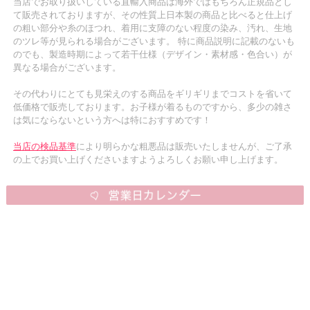
当店でお取り扱いしている直輸入商品は海外ではもちろん正規品とし
て販売されておりますが、その性質上日本製の商品と比べると仕上げ
の粗い部分や糸のほつれ、着用に支障のない程度の染み、汚れ、生地
のツレ等が見られる場合がございます。 特に商品説明に記載のないも
のでも、製造時期によって若干仕様（デザイン・素材感・色合い）が
異なる場合がございます。
その代わりにとても見栄えのする商品をギリギリまでコストを省いて
低価格で販売しております。お子様が着るものですから、多少の雑さ
は気にならないという方へは特におすすめです！
当店の検品基準
により明らかな粗悪品は販売いたしませんが、ご了承
の上でお買い上げくださいますようよろしくお願い申し上げます。