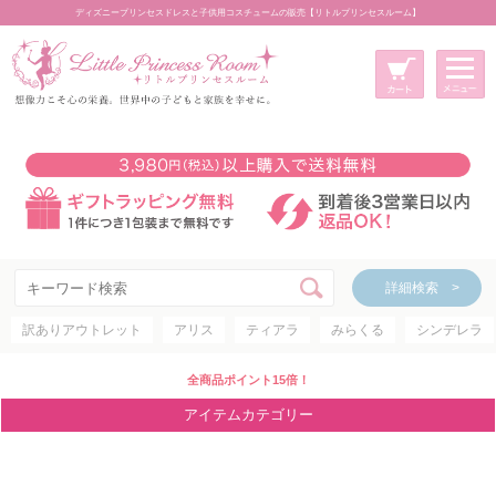
ディズニープリンセスドレスと子供用コスチュームの販売【リトルプリンセスルーム】
メニュー
新規会員登録
マイページ
カート
詳細検索 >
詳細検索 >
訳ありアウトレット
アリス
ティアラ
みらくる
シンデレラ
アイテムカテゴリー
ディズニープリンセス
全商品ポイント15倍！
ディズニキャラクター
アイテムカテゴリー
世界のプリンセス
コスチューム