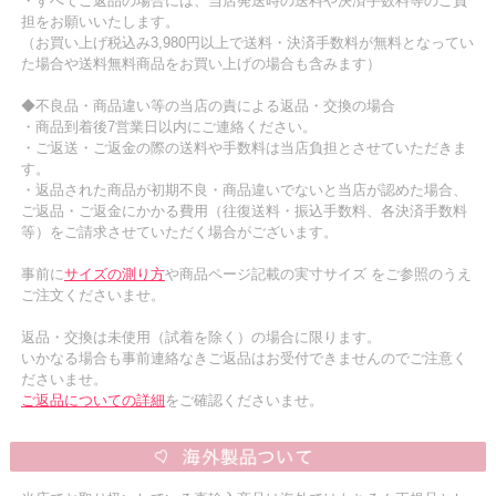
・すべてご返品の場合には、当店発送時の送料や決済手数料等のご負
担をお願いいたします。
（お買い上げ税込み3,980円以上で送料・決済手数料が無料となってい
た場合や送料無料商品をお買い上げの場合も含みます）
◆不良品・商品違い等の当店の責による返品・交換の場合
・商品到着後7営業日以内にご連絡ください。
・ご返送・ご返金の際の送料や手数料は当店負担とさせていただきま
す。
・返品された商品が初期不良・商品違いでないと当店が認めた場合、
ご返品・ご返金にかかる費用（往復送料・振込手数料、各決済手数料
等）をご請求させていただく場合がございます。
事前に
サイズの測り方
や商品ページ記載の実寸サイズ をご参照のうえ
ご注文くださいませ。
返品・交換は未使用（試着を除く）の場合に限ります。
いかなる場合も事前連絡なきご返品はお受付できませんのでご注意く
ださいませ。
ご返品についての詳細
をご確認くださいませ。