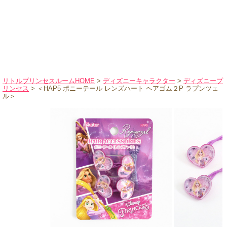
ハロウィンコスチューム
バレエ・ダンス
小物・アクセサリー
おもちゃ・雑貨
ブランド別に探す
リトルプリンセスルームHOME
>
ディズニーキャラクター
>
ディズニープ
リンセス
> ＜HAP5 ポニーテール レンズハート ヘアゴム２P ラプンツェ
アウトレット
ル＞
ショッピングインフォメーション
会社概要
お支払・送料
返品・交換
サイズの測り方
よくあるご質問
レビューを見る
ブログ