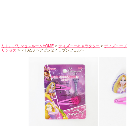
ハロウィンコスチューム
バレエ・ダンス
小物・アクセサリー
おもちゃ・雑貨
ブランド別に探す
リトルプリンセスルームHOME
>
ディズニーキャラクター
>
ディズニープ
リンセス
> ＜HAS3 ヘアピン２P ラプンツェル＞
アウトレット
ショッピングインフォメーション
会社概要
お支払・送料
返品・交換
サイズの測り方
よくあるご質問
レビューを見る
ブログ