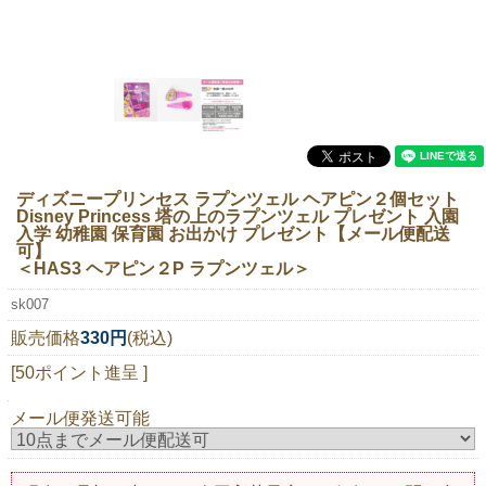
ニュースレター購読
マイページログイン
お問い合わせ
ディズニープリンセス ラプンツェル ヘアピン２個セット
当店は持続可能な開発目標「SDGs」を推進しています。
Disney Princess 塔の上のラプンツェル プレゼント 入園
入学 幼稚園 保育園 お出かけ プレゼント【メール便配送
0120-221-040
可】
＜HAS3 ヘアピン２P ラプンツェル＞
電話受付時間：月～金10:00~16:00 ※祝日除く
sk007
販売価格
330円
(税込)
[50ポイント進呈 ]
メール便発送可能