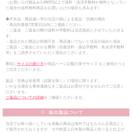
（お買い上げ税込み3,980円以上で送料・決済手数料が無料となってい
た場合や送料無料商品をお買い上げの場合も含みます）
◆不良品・商品違い等の当店の責による返品・交換の場合
・商品到着後7営業日以内にご連絡ください。
・ご返送・ご返金の際の送料や手数料は当店負担とさせていただきま
す。
・返品された商品が初期不良・商品違いでないと当店が認めた場合、
ご返品・ご返金にかかる費用（往復送料・振込手数料、各決済手数料
等）をご請求させていただく場合がございます。
事前に
サイズの測り方
や商品ページ記載の実寸サイズ をご参照のうえ
ご注文くださいませ。
返品・交換は未使用（試着を除く）の場合に限ります。
いかなる場合も事前連絡なきご返品はお受付できませんのでご注意く
ださいませ。
ご返品についての詳細
をご確認くださいませ。
当店でお取り扱いしている直輸入商品は海外ではもちろん正規品とし
て販売されておりますが、その性質上日本製の商品と比べると仕上げ