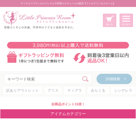
ディズニープリンセスドレスと子供用コスチュームの販売【リトルプリンセスルーム】
メニュー
新規会員登録
マイページ
カート
詳細検索 >
詳細検索 >
訳ありアウトレット
アリス
ティアラ
みらくる
シンデレラ
アイテムカテゴリー
ディズニープリンセス
全商品ポイント15倍！
ディズニキャラクター
アイテムカテゴリー
世界のプリンセス
コスチューム