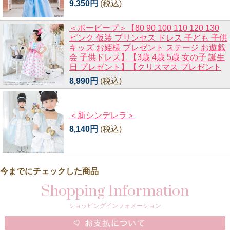
9,350円
(税込)
＜ボーピープ＞【80 90 100 110 120 130
ピンク 仮装 プリンセス ドレス 子ども 子供
キッズ お姫様 プレゼント ステージ お遊戯
会 子供ドレス】【3歳 4歳 5歳 女の子 誕生
日 プレゼント】【クリスマス プレゼント
8,990円
(税込)
＜新シンデレラ＞
8,140円
(税込)
今までにチェックした商品
Shopping Information
ショッピングインフォメーション