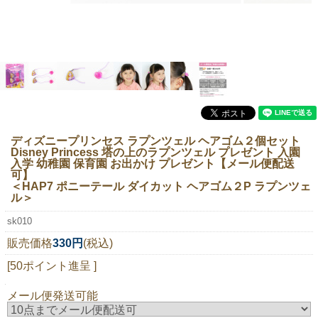
ニュースレター購読
マイページログイン
お問い合わせ
当店は持続可能な開発目標「SDGs」を推進しています。
ディズニープリンセス ラプンツェル ヘアゴム２個セット
Disney Princess 塔の上のラプンツェル プレゼント 入園
0120-221-040
入学 幼稚園 保育園 お出かけ プレゼント【メール便配送
可】
電話受付時間：月～金10:00~16:00 ※祝日除く
＜HAP7 ポニーテール ダイカット ヘアゴム２P ラプンツェ
ル＞
sk010
販売価格
330円
(税込)
[50ポイント進呈 ]
メール便発送可能