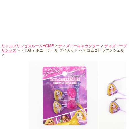
ハロウィンコスチューム
バレエ・ダンス
小物・アクセサリー
おもちゃ・雑貨
ブランド別に探す
リトルプリンセスルームHOME
>
ディズニーキャラクター
>
ディズニープ
リンセス
> ＜HAP7 ポニーテール ダイカット ヘアゴム２P ラプンツェル
アウトレット
＞
ショッピングインフォメーション
会社概要
お支払・送料
返品・交換
サイズの測り方
よくあるご質問
レビューを見る
ブログ