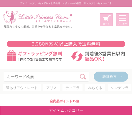
ディズニープリンセスドレスと子供用コスチュームの販売【リトルプリンセスルーム】
メニュー
新規会員登録
マイページ
カート
詳細検索 >
詳細検索 >
訳ありアウトレット
アリス
ティアラ
みらくる
シンデレラ
アイテムカテゴリー
ディズニープリンセス
全商品ポイント15倍！
ディズニキャラクター
アイテムカテゴリー
世界のプリンセス
コスチューム