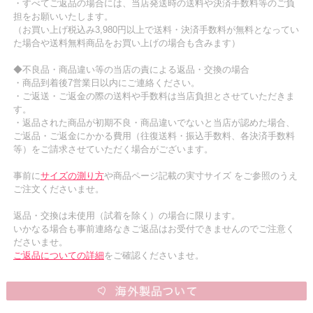
・すべてご返品の場合には、当店発送時の送料や決済手数料等のご負
担をお願いいたします。
（お買い上げ税込み3,980円以上で送料・決済手数料が無料となってい
た場合や送料無料商品をお買い上げの場合も含みます）
◆不良品・商品違い等の当店の責による返品・交換の場合
・商品到着後7営業日以内にご連絡ください。
・ご返送・ご返金の際の送料や手数料は当店負担とさせていただきま
す。
・返品された商品が初期不良・商品違いでないと当店が認めた場合、
ご返品・ご返金にかかる費用（往復送料・振込手数料、各決済手数料
等）をご請求させていただく場合がございます。
事前に
サイズの測り方
や商品ページ記載の実寸サイズ をご参照のうえ
ご注文くださいませ。
返品・交換は未使用（試着を除く）の場合に限ります。
いかなる場合も事前連絡なきご返品はお受付できませんのでご注意く
ださいませ。
ご返品についての詳細
をご確認くださいませ。