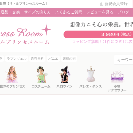
新規会員登録
販売【リトルプリンセスルーム】
返品・交換
サイズの測り方
よくあるご質問
レビューを見る
ブログ
ラ
ラプンツェル
送料無料
パニエ
妖精の羽