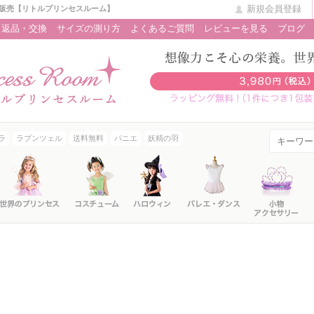
新規会員登録
販売【リトルプリンセスルーム】
返品・交換
サイズの測り方
よくあるご質問
レビューを見る
ブログ
ラ
ラプンツェル
送料無料
パニエ
妖精の羽