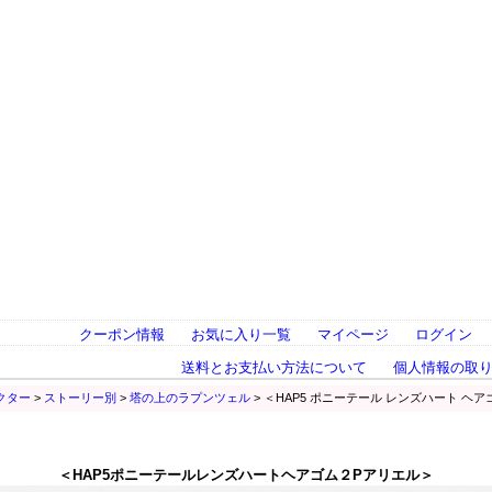
クーポン情報
お気に入り一覧
マイページ
ログイン
送料とお支払い方法について
個人情報の取
クター
>
ストーリー別
>
塔の上のラプンツェル
> ＜HAP5 ポニーテール レンズハート ヘ
＜HAP5ポニーテールレンズハートヘアゴム２Pアリエル＞