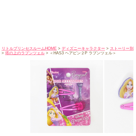
ハロウィンコスチューム
バレエ・ダンス
小物・アクセサリー
おもちゃ・雑貨
ブランド別に探す
リトルプリンセスルームHOME
>
ディズニーキャラクター
>
ストーリー別
>
塔の上のラプンツェル
> ＜HAS3 ヘアピン２P ラプンツェル＞
アウトレット
ショッピングインフォメーション
会社概要
お支払・送料
返品・交換
サイズの測り方
よくあるご質問
レビューを見る
ブログ