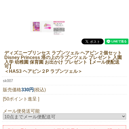
ニュースレター購読
マイページログイン
お問い合わせ
ディズニープリンセス ラプンツェル ヘアピン２個セット
当店は持続可能な開発目標「SDGs」を推進しています。
Disney Princess 塔の上のラプンツェル プレゼント 入園
入学 幼稚園 保育園 お出かけ プレゼント【メール便配送
0120-221-040
可】
＜HAS3 ヘアピン２P ラプンツェル＞
電話受付時間：月～金10:00~16:00 ※祝日除く
sk007
販売価格
330円
(税込)
[50ポイント進呈 ]
メール便発送可能