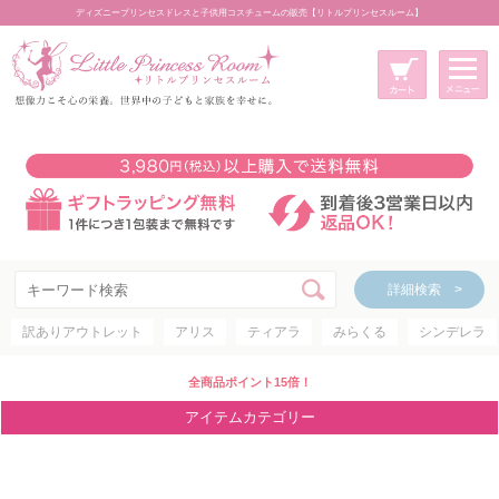
ディズニープリンセスドレスと子供用コスチュームの販売【リトルプリンセスルーム】
メニュー
新規会員登録
マイページ
カート
詳細検索 >
詳細検索 >
訳ありアウトレット
アリス
ティアラ
みらくる
シンデレラ
アイテムカテゴリー
ディズニープリンセス
全商品ポイント15倍！
ディズニキャラクター
アイテムカテゴリー
世界のプリンセス
コスチューム