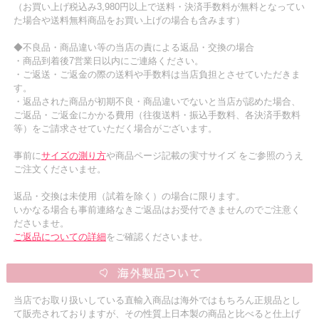
（お買い上げ税込み3,980円以上で送料・決済手数料が無料となってい
た場合や送料無料商品をお買い上げの場合も含みます）
◆不良品・商品違い等の当店の責による返品・交換の場合
・商品到着後7営業日以内にご連絡ください。
・ご返送・ご返金の際の送料や手数料は当店負担とさせていただきま
す。
・返品された商品が初期不良・商品違いでないと当店が認めた場合、
ご返品・ご返金にかかる費用（往復送料・振込手数料、各決済手数料
等）をご請求させていただく場合がございます。
事前に
サイズの測り方
や商品ページ記載の実寸サイズ をご参照のうえ
ご注文くださいませ。
返品・交換は未使用（試着を除く）の場合に限ります。
いかなる場合も事前連絡なきご返品はお受付できませんのでご注意く
ださいませ。
ご返品についての詳細
をご確認くださいませ。
当店でお取り扱いしている直輸入商品は海外ではもちろん正規品とし
て販売されておりますが、その性質上日本製の商品と比べると仕上げ