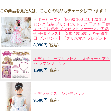
この商品を見た人は、こちらの商品もチェックしています！
＜ボーピープ＞【80 90 100 110 120 130
ピンク 仮装 プリンセス ドレス 子ども 子供
キッズ お姫様 プレゼント ステージ お遊戯
会 子供ドレス】【3歳 4歳 5歳 女の子 誕生
日 プレゼント】【クリスマス プレゼント
8,990円
(税込)
＜ディズニープリンセス コスチュームアク
セ ラプンツェル＞
1,980円
(税込)
＜デラックス シンデレラ＞
9,680円
(税込)