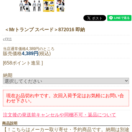
ニュースレター購読
マイページログイン
お問い合わせ
＜Mrトランプ スペード＞872016 即納
cl311
当店通常価格4,389円のところ
販売価格
4,389円
(税込)
当店は持続可能な開発目標「SDGs」を推進しています。
[658ポイント進呈 ]
0120-221-040
電話受付時間：月～金10:00~16:00 ※祝日除く
納期
現在お品切れ中です。次回入荷予定はお気軽にお問い合
わせ下さい。
注文後の発送前キャンセルや同梱不可・返品について
商品説明
【！こちらはメーカー取り寄せ・予約商品です。納期は別途