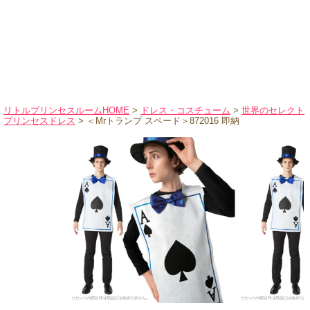
ハロウィンコスチューム
バレエ・ダンス
小物・アクセサリー
おもちゃ・雑貨
ブランド別に探す
リトルプリンセスルームHOME
>
ドレス・コスチューム
>
世界のセレクト
プリンセスドレス
> ＜Mrトランプ スペード＞872016 即納
アウトレット
ショッピングインフォメーション
会社概要
お支払・送料
返品・交換
サイズの測り方
よくあるご質問
レビューを見る
ブログ