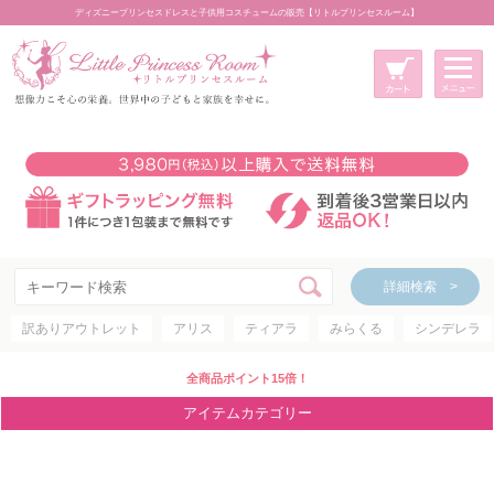
ディズニープリンセスドレスと子供用コスチュームの販売【リトルプリンセスルーム】
メニュー
新規会員登録
マイページ
カート
詳細検索 >
詳細検索 >
訳ありアウトレット
アリス
ティアラ
みらくる
シンデレラ
アイテムカテゴリー
ディズニープリンセス
全商品ポイント15倍！
ディズニキャラクター
アイテムカテゴリー
世界のプリンセス
コスチューム