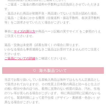
・ご返送・ご返金の際の送料や手数料は当店負担とさせていただきま
す。
・返品された商品が初期不良・商品違いでないと当店が認めた場合、
ご返品・ご返金にかかる費用（往復送料・振込手数料、各決済手数料
等）をご請求させていただく場合がございます。
事前に
サイズの測り方
や商品ページ記載の実寸サイズ をご参照のうえ
ご注文くださいませ。
返品・交換は未使用（試着を除く）の場合に限ります。
いかなる場合も事前連絡なきご返品はお受付できませんのでご注意く
ださいませ。
ご返品についての詳細
をご確認くださいませ。
当店でお取り扱いしている直輸入商品は海外ではもちろん正規品とし
て販売されておりますが、その性質上日本製の商品と比べると仕上げ
の粗い部分や糸のほつれ、着用に支障のない程度の染み、汚れ、生地
のツレ等が見られる場合がございます。 特に商品説明に記載のないも
のでも、製造時期によって若干仕様（デザイン・素材感・色合い）が
異なる場合がございます。