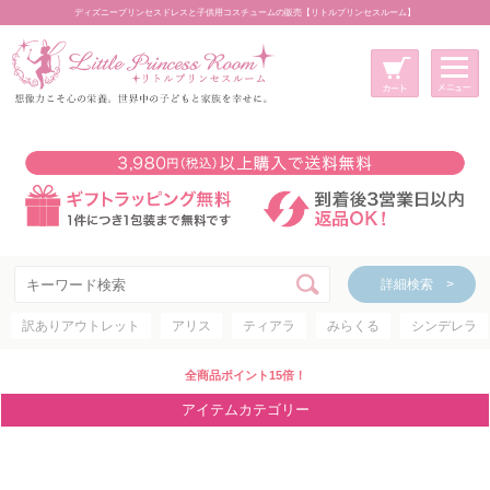
ディズニープリンセスドレスと子供用コスチュームの販売【リトルプリンセスルーム】
メニュー
新規会員登録
マイページ
カート
詳細検索 >
詳細検索 >
訳ありアウトレット
アリス
ティアラ
みらくる
シンデレラ
アイテムカテゴリー
ディズニープリンセス
全商品ポイント15倍！
ディズニキャラクター
アイテムカテゴリー
世界のプリンセス
コスチューム