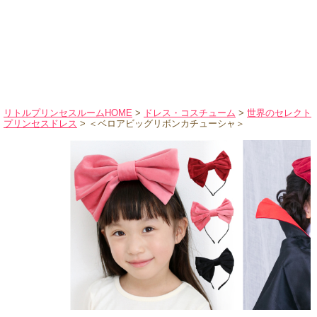
ハロウィンコスチューム
バレエ・ダンス
小物・アクセサリー
おもちゃ・雑貨
ブランド別に探す
リトルプリンセスルームHOME
>
ドレス・コスチューム
>
世界のセレクト
プリンセスドレス
> ＜ベロアビッグリボンカチューシャ＞
アウトレット
ショッピングインフォメーション
会社概要
お支払・送料
返品・交換
サイズの測り方
よくあるご質問
レビューを見る
ブログ