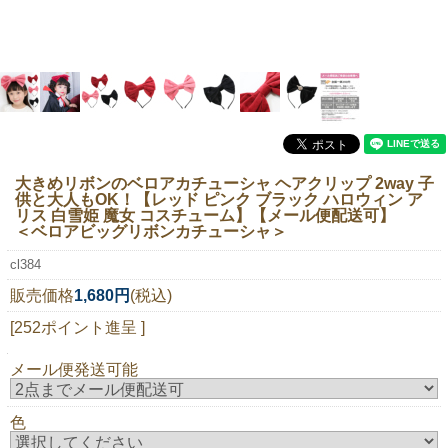
ニュースレター購読
マイページログイン
お問い合わせ
大きめリボンのベロアカチューシャ ヘアクリップ 2way 子
当店は持続可能な開発目標「SDGs」を推進しています。
供と大人もOK！【レッド ピンク ブラック ハロウィン ア
リス 白雪姫 魔女 コスチューム】【メール便配送可】
0120-221-040
＜ベロアビッグリボンカチューシャ＞
電話受付時間：月～金10:00~16:00 ※祝日除く
cl384
販売価格
1,680円
(税込)
[252ポイント進呈 ]
メール便発送可能
色