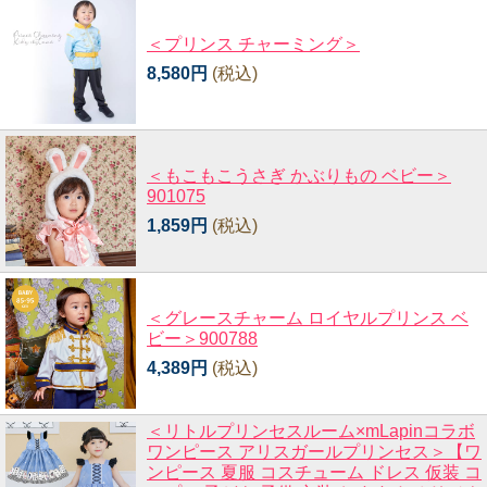
＜プリンス チャーミング＞
8,580円
(税込)
＜もこもこうさぎ かぶりもの ベビー＞
901075
1,859円
(税込)
＜グレースチャーム ロイヤルプリンス ベ
ビー＞900788
4,389円
(税込)
＜リトルプリンセスルーム×mLapinコラボ
ワンピース アリスガールプリンセス＞【ワ
ンピース 夏服 コスチューム ドレス 仮装 コ