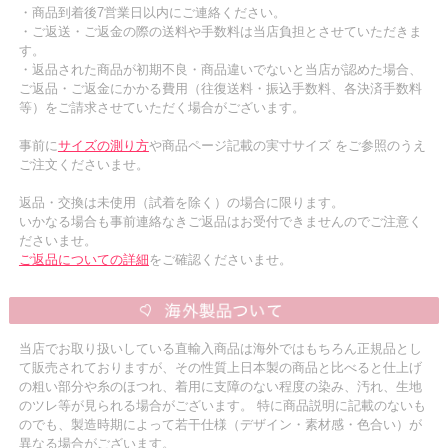
・商品到着後7営業日以内にご連絡ください。
・ご返送・ご返金の際の送料や手数料は当店負担とさせていただきま
す。
・返品された商品が初期不良・商品違いでないと当店が認めた場合、
ご返品・ご返金にかかる費用（往復送料・振込手数料、各決済手数料
等）をご請求させていただく場合がございます。
事前に
サイズの測り方
や商品ページ記載の実寸サイズ をご参照のうえ
ご注文くださいませ。
返品・交換は未使用（試着を除く）の場合に限ります。
いかなる場合も事前連絡なきご返品はお受付できませんのでご注意く
ださいませ。
ご返品についての詳細
をご確認くださいませ。
当店でお取り扱いしている直輸入商品は海外ではもちろん正規品とし
て販売されておりますが、その性質上日本製の商品と比べると仕上げ
の粗い部分や糸のほつれ、着用に支障のない程度の染み、汚れ、生地
のツレ等が見られる場合がございます。 特に商品説明に記載のないも
のでも、製造時期によって若干仕様（デザイン・素材感・色合い）が
異なる場合がございます。