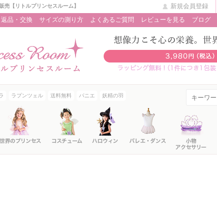
新規会員登録
販売【リトルプリンセスルーム】
返品・交換
サイズの測り方
よくあるご質問
レビューを見る
ブログ
ラ
ラプンツェル
送料無料
パニエ
妖精の羽