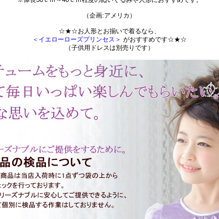
（企画:アメリカ）
☆★☆お人形とお揃いで着るなら、
＜イエローローズプリンセス＞
がおすすめです☆★☆
（子供用ドレスは別売りです）