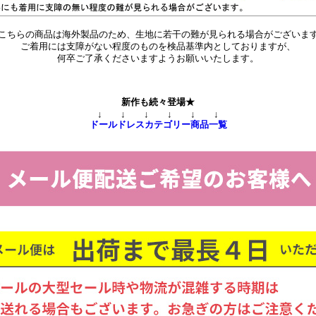
こちらの商品は海外製品のため、生地に若干の難が見られる場合がございま
ご着用には支障がない程度のものを検品基準内としておりますが、
何卒ご了承くださいますようお願いいたします。
新作も続々登場★
↓ ↓ ↓ ↓ ↓ ↓
ドールドレスカテゴリー商品一覧