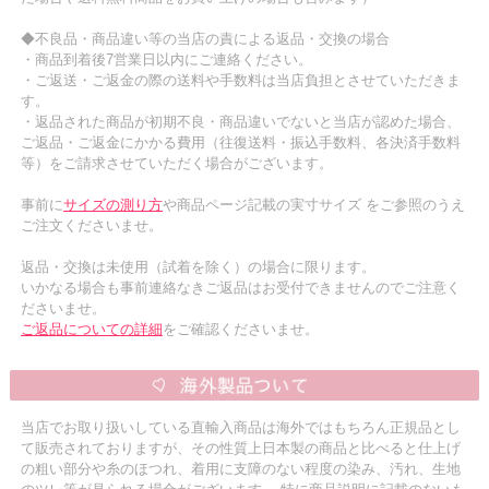
◆不良品・商品違い等の当店の責による返品・交換の場合
・商品到着後7営業日以内にご連絡ください。
・ご返送・ご返金の際の送料や手数料は当店負担とさせていただきま
す。
・返品された商品が初期不良・商品違いでないと当店が認めた場合、
ご返品・ご返金にかかる費用（往復送料・振込手数料、各決済手数料
等）をご請求させていただく場合がございます。
事前に
サイズの測り方
や商品ページ記載の実寸サイズ をご参照のうえ
ご注文くださいませ。
返品・交換は未使用（試着を除く）の場合に限ります。
いかなる場合も事前連絡なきご返品はお受付できませんのでご注意く
ださいませ。
ご返品についての詳細
をご確認くださいませ。
当店でお取り扱いしている直輸入商品は海外ではもちろん正規品とし
て販売されておりますが、その性質上日本製の商品と比べると仕上げ
の粗い部分や糸のほつれ、着用に支障のない程度の染み、汚れ、生地