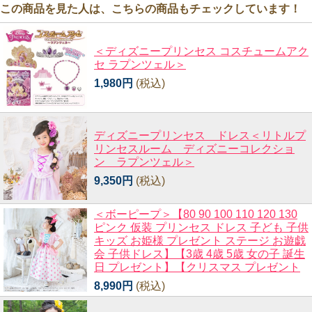
この商品を見た人は、こちらの商品もチェックしています！
＜ディズニープリンセス コスチュームアク
セ ラプンツェル＞
1,980円
(税込)
ディズニープリンセス ドレス＜リトルプ
リンセスルーム ディズニーコレクショ
ン ラプンツェル＞
9,350円
(税込)
＜ボーピープ＞【80 90 100 110 120 130
ピンク 仮装 プリンセス ドレス 子ども 子供
キッズ お姫様 プレゼント ステージ お遊戯
会 子供ドレス】【3歳 4歳 5歳 女の子 誕生
日 プレゼント】【クリスマス プレゼント
8,990円
(税込)