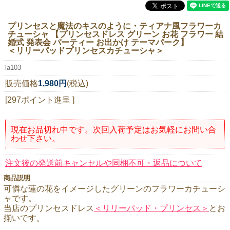
ニュースレター購読
プリンセスと魔法のキスのように・ティアナ風フラワーカ
マイページログイン
チューシャ 【プリンセスドレス グリーン お花 フラワー 結
婚式 発表会 パーティー お出かけ テーマパーク】
お問い合わせ
＜リリーパッドプリンセスカチューシャ＞
la103
販売価格
1,980円
(税込)
当店は持続可能な開発目標「SDGs」を推進しています。
[297ポイント進呈 ]
0120-221-040
現在お品切れ中です。次回入荷予定はお気軽にお問い合
電話受付時間：月～金10:00~16:00 ※祝日除く
わせ下さい。
注文後の発送前キャンセルや同梱不可・返品について
商品説明
可憐な蓮の花をイメージしたグリーンのフラワーカチューシ
ャです。
当店のプリンセスドレス
＜リリーパッド・プリンセス＞
とお
揃いです。