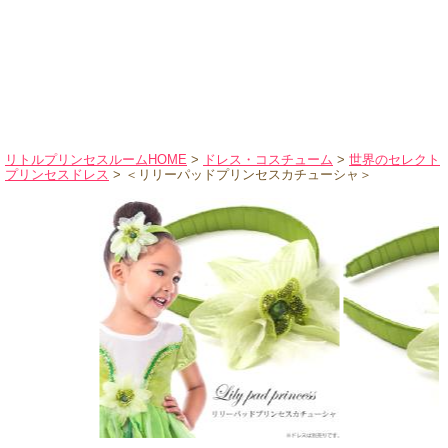
ハロウィンコスチューム
バレエ・ダンス
小物・アクセサリー
おもちゃ・雑貨
ブランド別に探す
リトルプリンセスルームHOME
>
ドレス・コスチューム
>
世界のセレクト
プリンセスドレス
> ＜リリーパッドプリンセスカチューシャ＞
アウトレット
ショッピングインフォメーション
会社概要
お支払・送料
返品・交換
サイズの測り方
よくあるご質問
レビューを見る
ブログ