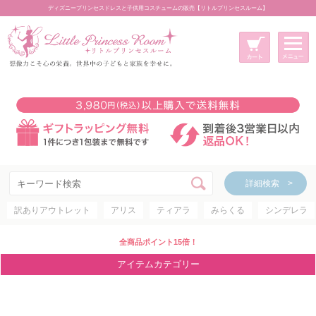
ディズニープリンセスドレスと子供用コスチュームの販売【リトルプリンセスルーム】
メニュー
新規会員登録
マイページ
カート
詳細検索 >
詳細検索 >
訳ありアウトレット
アリス
ティアラ
みらくる
シンデレラ
アイテムカテゴリー
ディズニープリンセス
全商品ポイント15倍！
ディズニキャラクター
アイテムカテゴリー
世界のプリンセス
コスチューム