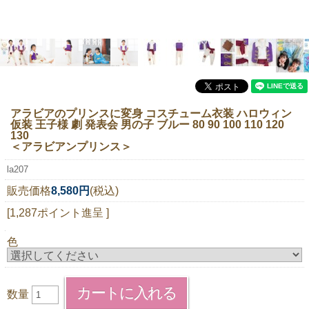
ニュースレター購読
マイページログイン
お問い合わせ
アラビアのプリンスに変身 コスチューム衣装 ハロウィン
仮装 王子様 劇 発表会 男の子 ブルー 80 90 100 110 120
当店は持続可能な開発目標「SDGs」を推進しています。
130
＜アラビアンプリンス＞
0120-221-040
la207
電話受付時間：月～金10:00~16:00 ※祝日除く
販売価格
8,580円
(税込)
[1,287ポイント進呈 ]
色
数量