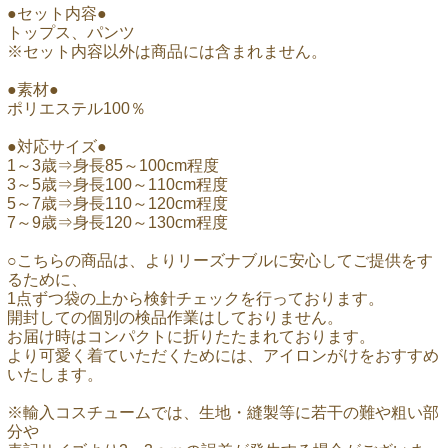
●セット内容●
トップス、パンツ
※セット内容以外は商品には含まれません。
●素材●
ポリエステル100％
●対応サイズ●
1～3歳⇒身長85～100cm程度
3～5歳⇒身長100～110cm程度
5～7歳⇒身長110～120cm程度
7～9歳⇒身長120～130cm程度
○こちらの商品は、よりリーズナブルに安心してご提供をす
るために、
1点ずつ袋の上から検針チェックを行っております。
開封しての個別の検品作業はしておりません。
お届け時はコンパクトに折りたたまれております。
より可愛く着ていただくためには、アイロンがけをおすすめ
いたします。
※輸入コスチュームでは、生地・縫製等に若干の難や粗い部
分や