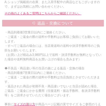
A.ショップ掲載前の在庫、また入荷手配中の商品などもございますの
で、まずはお気軽にお問い合わせください。
その他のよくあるご質問はこちらからご確認ください。
・商品到着後3営業日以内にご連絡ください。
・ご返送・ご返金の際の送料や手数料はお客様ご負担にてお願いいた
します。
・すべてご返品の場合には、当店発送時の送料や決済手数料等のご負
担をお願いいたします。
（お買い上げ税込み3,980円以上で送料・決済手数料が無料となってい
た場合や送料無料商品をお買い上げの場合も含みます）
◆不良品・商品違い等の当店の責による返品・交換の場合
・商品到着後7営業日以内にご連絡ください。
・ご返送・ご返金の際の送料や手数料は当店負担とさせていただきま
す。
・返品された商品が初期不良・商品違いでないと当店が認めた場合、
ご返品・ご返金にかかる費用（往復送料・振込手数料、各決済手数料
等）をご請求させていただく場合がございます。
事前に
サイズの測り方
や商品ページ記載の実寸サイズ をご参照のうえ