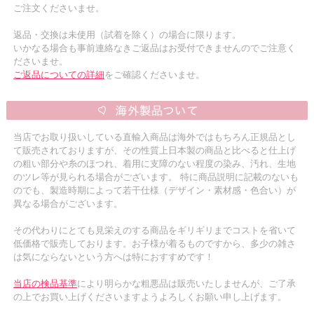
ご注文くださいませ。
返品・交換は未使用（試着を除く）の場合に限ります。
いかなる場合も事前連絡なきご返品はお受付できませんのでご注意く
ださいませ。
ご返品についての詳細
をご確認くださいませ。
当店でお取り扱いしている直輸入商品は海外ではもちろん正規品とし
て販売されておりますが、その性質上日本製の商品と比べると仕上げ
の粗い部分や糸のほつれ、着用に支障のない程度の染み、汚れ、生地
のツレ等が見られる場合がございます。 特に商品説明に記載のないも
のでも、製造時期によって若干仕様（デザイン・素材感・色合い）が
異なる場合がございます。
その代わりにとても見栄えのする商品をギリギリまでコストを省いて
低価格で販売しております。お子様が着るものですから、多少の雑さ
は気にならないという方へは特におすすめです！
当店の検品基準
により明らかな粗悪品は販売いたしませんが、ご了承
の上でお買い上げくださいますようよろしくお願い申し上げます。