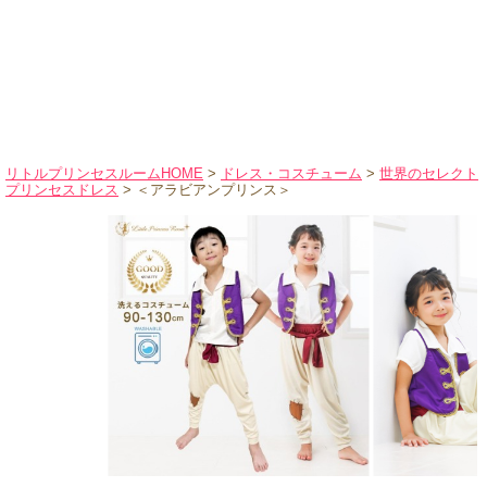
ハロウィンコスチューム
バレエ・ダンス
小物・アクセサリー
おもちゃ・雑貨
ブランド別に探す
リトルプリンセスルームHOME
>
ドレス・コスチューム
>
世界のセレクト
プリンセスドレス
> ＜アラビアンプリンス＞
アウトレット
ショッピングインフォメーション
会社概要
お支払・送料
返品・交換
サイズの測り方
よくあるご質問
レビューを見る
ブログ