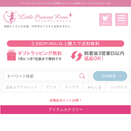
ディズニープリンセスドレスと子供用コスチュームの販売【リトルプリンセスルーム】
メニュー
新規会員登録
マイページ
カート
詳細検索 >
詳細検索 >
訳ありアウトレット
アリス
ティアラ
みらくる
シンデレラ
アイテムカテゴリー
ディズニープリンセス
全商品ポイント15倍！
ディズニキャラクター
アイテムカテゴリー
世界のプリンセス
コスチューム