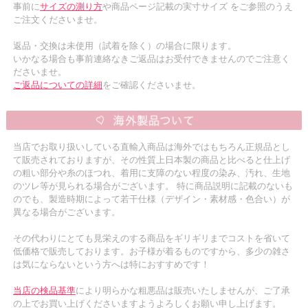
事前に
サイズの測り方
や商品ページ記載の実寸サイズ をご参照のうえ
ご注文くださいませ。
返品・交換は未使用（試着を除く）の場合に限ります。
いかなる場合も事前連絡なきご返品はお受付できませんのでご注意く
ださいませ。
ご返品についての詳細
をご確認くださいませ。
当店でお取り扱いしている直輸入商品は海外ではもちろん正規品とし
て販売されておりますが、その性質上日本製の商品と比べると仕上げ
の粗い部分や糸のほつれ、着用に支障のない程度の染み、汚れ、生地
のツレ等が見られる場合がございます。 特に商品説明に記載のないも
のでも、製造時期によって若干仕様（デザイン・素材感・色合い）が
異なる場合がございます。
その代わりにとても見栄えのする商品をギリギリまでコストを省いて
低価格で販売しております。お子様が着るものですから、多少の雑さ
は気にならないという方へは特におすすめです！
当店の検品基準
により明らかな粗悪品は販売いたしませんが、ご了承
の上でお買い上げくださいますようよろしくお願い申し上げます。