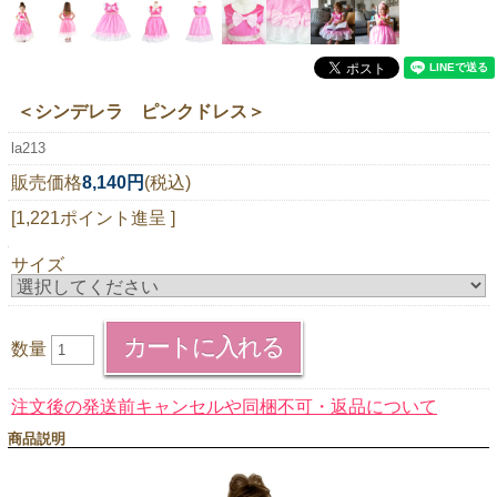
ニュースレター購読
マイページログイン
お問い合わせ
＜シンデレラ ピンクドレス＞
la213
販売価格
8,140円
(税込)
当店は持続可能な開発目標「SDGs」を推進しています。
[1,221ポイント進呈 ]
0120-221-040
サイズ
電話受付時間：月～金10:00~16:00 ※祝日除く
数量
注文後の発送前キャンセルや同梱不可・返品について
商品説明