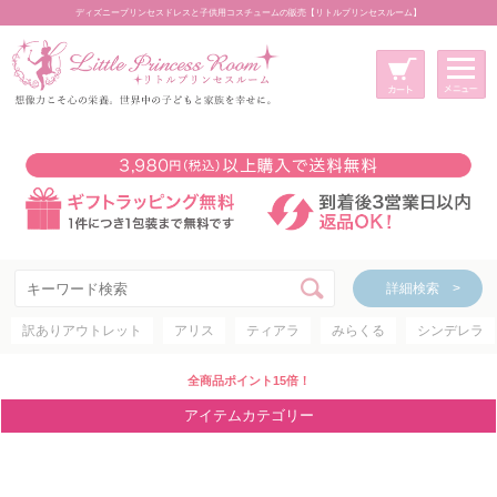
ディズニープリンセスドレスと子供用コスチュームの販売【リトルプリンセスルーム】
メニュー
新規会員登録
マイページ
カート
詳細検索 >
詳細検索 >
訳ありアウトレット
アリス
ティアラ
みらくる
シンデレラ
アイテムカテゴリー
ディズニープリンセス
全商品ポイント15倍！
ディズニキャラクター
アイテムカテゴリー
世界のプリンセス
コスチューム