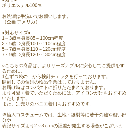
ポリエステル100％
お洗濯は手洗いでお願いします。
（企画:アメリカ）
●対応サイズ●
1～3歳⇒身長85～100cm程度
3～5歳⇒身長100～110cm程度
5～7歳⇒身長110～120cm程度
7～9歳⇒身長120～130cm程度
○こちらの商品は、よりリーズナブルに安心してご提供をす
るために、
1点ずつ袋の上から検針チェックを行っております。
開封しての個別の検品作業はしておりません。
お届け時はコンパクトに折りたたまれております。
より可愛く着ていただくためには、アイロンがけをおすすめ
いたします。
また、別売りのパニエ着用もおすすめです。
※輸入コスチュームでは、生地・縫製等に若干の難や粗い部
分や
表記サイズより2～3ｃｍの誤差が発生する場合がございま