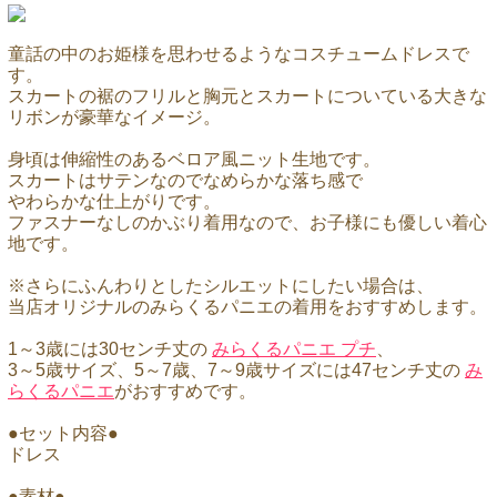
童話の中のお姫様を思わせるようなコスチュームドレスで
す。
スカートの裾のフリルと胸元とスカートについている大きな
リボンが豪華なイメージ。
身頃は伸縮性のあるベロア風ニット生地です。
スカートはサテンなのでなめらかな落ち感で
やわらかな仕上がりです。
ファスナーなしのかぶり着用なので、お子様にも優しい着心
地です。
※さらにふんわりとしたシルエットにしたい場合は、
当店オリジナルのみらくるパニエの着用をおすすめします。
1～3歳には30センチ丈の
みらくるパニエ プチ
、
3～5歳サイズ、5～7歳、7～9歳サイズには47センチ丈の
み
らくるパニエ
がおすすめです。
●セット内容●
ドレス
●素材●