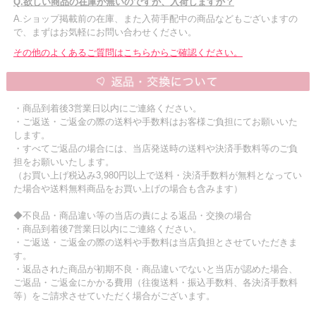
Q.欲しい商品の在庫が無いのですが、入荷しますか？
A.ショップ掲載前の在庫、また入荷手配中の商品などもございますの
で、まずはお気軽にお問い合わせください。
その他のよくあるご質問はこちらからご確認ください。
・商品到着後3営業日以内にご連絡ください。
・ご返送・ご返金の際の送料や手数料はお客様ご負担にてお願いいた
します。
・すべてご返品の場合には、当店発送時の送料や決済手数料等のご負
担をお願いいたします。
（お買い上げ税込み3,980円以上で送料・決済手数料が無料となってい
た場合や送料無料商品をお買い上げの場合も含みます）
◆不良品・商品違い等の当店の責による返品・交換の場合
・商品到着後7営業日以内にご連絡ください。
・ご返送・ご返金の際の送料や手数料は当店負担とさせていただきま
す。
・返品された商品が初期不良・商品違いでないと当店が認めた場合、
ご返品・ご返金にかかる費用（往復送料・振込手数料、各決済手数料
等）をご請求させていただく場合がございます。