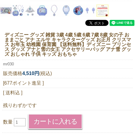
ニュースレター購読
マイページログイン
お問い合わせ
ディズニー グッズ 雑貨 3歳 4歳 5歳 6歳 7歳 8歳 女の子 お
ままごと アナ エルサ キャラクターグッズ お正月 クリスマ
ス お年玉 幼稚園 保育園 【送料無料】
ディズニー プリンセ
ス グッズ アナと雪の女王 アクセサリーバッグ アナ雪 グッ
ズ おしゃれ 子供 キッズ おもちゃ
当店は持続可能な開発目標「SDGs」を推進しています。
mr030
0120-221-040
販売価格
4,510円
(税込)
電話受付時間：月～金10:00~16:00 ※祝日除く
[677ポイント進呈 ]
[ 送料込 ]
残りわずかです
数量