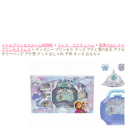
ハロウィンコスチューム
バレエ・ダンス
小物・アクセサリー
おもちゃ・雑貨
ブランド別に探す
リトルプリンセスルームHOME
>
ドレス・コスチューム
>
世界のセレクト
プリンセスドレス
> ディズニー プリンセス グッズ アナと雪の女王 アクセ
アウトレット
サリーバッグ アナ雪 グッズ おしゃれ 子供 キッズ おもちゃ
ショッピングインフォメーション
会社概要
お支払・送料
返品・交換
サイズの測り方
よくあるご質問
レビューを見る
ブログ