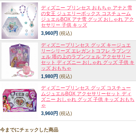
ディズニー プリンセス おもちゃ アナと雪
の女王 ジュエリーボックス コスチューム
ジュエルBOX アナ雪 グッズ おしゃれ アク
セサリー 子供 キッズ
3,960円
(税込)
ディズニープリンセス グッズ キージュエ
リーシリーズ エレガントコフレ ラプンツ
ェル 塔の上のラプンツェル アクセサリー
セット ディズニー おしゃれ グッズ 子供 キ
ッズ おもちゃ
1,980円
(税込)
ディズニープリンセス グッズ コスチュー
ムジュエルBOX アクセサリーセット ディ
ズニー おしゃれ グッズ 子供 キッズ おもち
ゃ
3,960円
(税込)
今までにチェックした商品