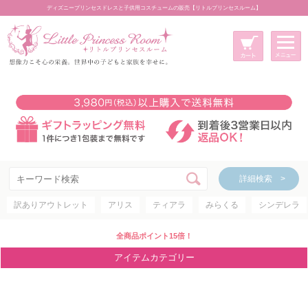
ディズニープリンセスドレスと子供用コスチュームの販売【リトルプリンセスルーム】
メニュー
新規会員登録
マイページ
カート
詳細検索 >
詳細検索 >
訳ありアウトレット
アリス
ティアラ
みらくる
シンデレラ
アイテムカテゴリー
ディズニープリンセス
全商品ポイント15倍！
ディズニキャラクター
アイテムカテゴリー
世界のプリンセス
コスチューム