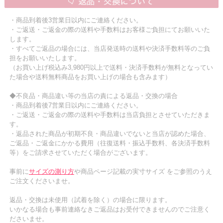
・商品到着後3営業日以内にご連絡ください。
・ご返送・ご返金の際の送料や手数料はお客様ご負担にてお願いいた
します。
・すべてご返品の場合には、当店発送時の送料や決済手数料等のご負
担をお願いいたします。
（お買い上げ税込み3,980円以上で送料・決済手数料が無料となってい
た場合や送料無料商品をお買い上げの場合も含みます）
◆不良品・商品違い等の当店の責による返品・交換の場合
・商品到着後7営業日以内にご連絡ください。
・ご返送・ご返金の際の送料や手数料は当店負担とさせていただきま
す。
・返品された商品が初期不良・商品違いでないと当店が認めた場合、
ご返品・ご返金にかかる費用（往復送料・振込手数料、各決済手数料
等）をご請求させていただく場合がございます。
事前に
サイズの測り方
や商品ページ記載の実寸サイズ をご参照のうえ
ご注文くださいませ。
返品・交換は未使用（試着を除く）の場合に限ります。
いかなる場合も事前連絡なきご返品はお受付できませんのでご注意く
ださいませ。