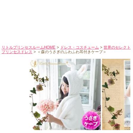
ハロウィンコスチューム
バレエ・ダンス
小物・アクセサリー
おもちゃ・雑貨
ブランド別に探す
リトルプリンセスルームHOME
>
ドレス・コスチューム
>
世界のセレクト
プリンセスドレス
> ＜森のうさぎのふわふわ耳付きケープ＞
アウトレット
ショッピングインフォメーション
会社概要
お支払・送料
返品・交換
サイズの測り方
よくあるご質問
レビューを見る
ブログ