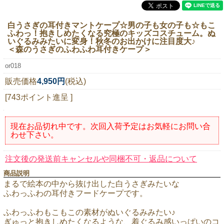
ニュースレター購読
白うさぎの耳付きマントケープ☆男の子も女の子も☆もこ
マイページログイン
ふわっ！抱きしめたくなる究極のキッズコスチューム。ぬ
いぐるみみたいに変身！秋冬のお出かけに注目度大♪
お問い合わせ
＜森のうさぎのふわふわ耳付きケープ＞
or018
販売価格
4,950円
(税込)
当店は持続可能な開発目標「SDGs」を推進しています。
[743ポイント進呈 ]
0120-221-040
現在お品切れ中です。次回入荷予定はお気軽にお問い合
電話受付時間：月～金10:00~16:00 ※祝日除く
わせ下さい。
注文後の発送前キャンセルや同梱不可・返品について
商品説明
まるで絵本の中から抜け出した白うさぎみたいな
ふわっふわの耳付きフードケープです。
ふわっふわもこもこの素材がぬいぐるみみたい♪
ぎゅっと抱きしめたくなるような、着ぐるみ感いっぱいのコ