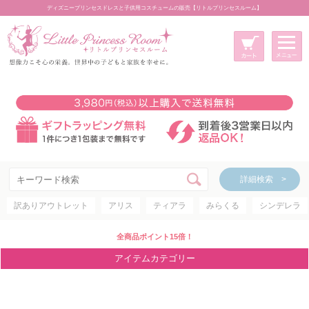
ディズニープリンセスドレスと子供用コスチュームの販売【リトルプリンセスルーム】
メニュー
新規会員登録
マイページ
カート
詳細検索 >
詳細検索 >
訳ありアウトレット
アリス
ティアラ
みらくる
シンデレラ
アイテムカテゴリー
ディズニープリンセス
全商品ポイント15倍！
ディズニキャラクター
アイテムカテゴリー
世界のプリンセス
コスチューム