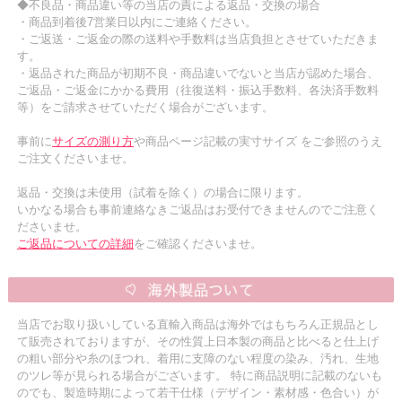
◆不良品・商品違い等の当店の責による返品・交換の場合
・商品到着後7営業日以内にご連絡ください。
・ご返送・ご返金の際の送料や手数料は当店負担とさせていただきま
す。
・返品された商品が初期不良・商品違いでないと当店が認めた場合、
ご返品・ご返金にかかる費用（往復送料・振込手数料、各決済手数料
等）をご請求させていただく場合がございます。
事前に
サイズの測り方
や商品ページ記載の実寸サイズ をご参照のうえ
ご注文くださいませ。
返品・交換は未使用（試着を除く）の場合に限ります。
いかなる場合も事前連絡なきご返品はお受付できませんのでご注意く
ださいませ。
ご返品についての詳細
をご確認くださいませ。
当店でお取り扱いしている直輸入商品は海外ではもちろん正規品とし
て販売されておりますが、その性質上日本製の商品と比べると仕上げ
の粗い部分や糸のほつれ、着用に支障のない程度の染み、汚れ、生地
のツレ等が見られる場合がございます。 特に商品説明に記載のないも
のでも、製造時期によって若干仕様（デザイン・素材感・色合い）が