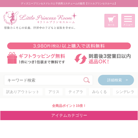
ディズニープリンセスドレスと子供用コスチュームの販売【リトルプリンセスルーム】
メニュー
新規会員登録
マイページ
カート
詳細検索 >
詳細検索 >
訳ありアウトレット
アリス
ティアラ
みらくる
シンデレラ
アイテムカテゴリー
ディズニープリンセス
全商品ポイント15倍！
ディズニキャラクター
アイテムカテゴリー
世界のプリンセス
コスチューム