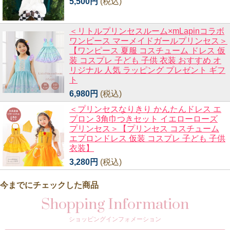
5,500円
(税込)
＜リトルプリンセスルーム×mLapinコラボ
ワンピース マーメイドガールプリンセス＞
【ワンピース 夏服 コスチューム ドレス 仮
装 コスプレ 子ども 子供 衣装 おすすめ オ
リジナル 人気 ラッピング プレゼント ギフ
ト
6,980円
(税込)
＜プリンセスなりきり かんたんドレス エ
プロン 3角巾つきセット イエローローズ
プリンセス＞【プリンセス コスチューム
エプロンドレス 仮装 コスプレ 子ども 子供
衣装】
3,280円
(税込)
今までにチェックした商品
Shopping Information
ショッピングインフォメーション