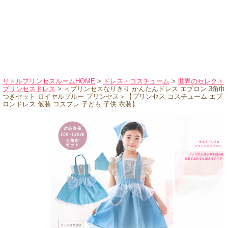
ハロウィンコスチューム
バレエ・ダンス
小物・アクセサリー
おもちゃ・雑貨
ブランド別に探す
リトルプリンセスルームHOME
>
ドレス・コスチューム
>
世界のセレクト
プリンセスドレス
> ＜プリンセスなりきり かんたんドレス エプロン 3角巾
アウトレット
つきセット ロイヤルブルー プリンセス＞【プリンセス コスチューム エプ
ロンドレス 仮装 コスプレ 子ども 子供 衣装】
ショッピングインフォメーション
会社概要
お支払・送料
返品・交換
サイズの測り方
よくあるご質問
レビューを見る
ブログ