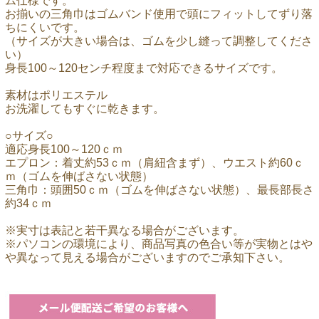
ム仕様です。
お揃いの三角巾はゴムバンド使用で頭にフィットしてずり落
ちにくいです。
（サイズが大きい場合は、ゴムを少し縫って調整してくださ
い）
身長100～120センチ程度まで対応できるサイズです。
素材はポリエステル
お洗濯してもすぐに乾きます。
○サイズ○
適応身長100～120ｃｍ
エプロン：着丈約53ｃｍ（肩紐含まず）、ウエスト約60ｃ
ｍ（ゴムを伸ばさない状態）
三角巾：頭囲50ｃｍ（ゴムを伸ばさない状態）、最長部長さ
約34ｃｍ
※実寸は表記と若干異なる場合がございます。
※パソコンの環境により、商品写真の色合い等が実物とはや
や異なって見える場合がございますのでご承知下さい。