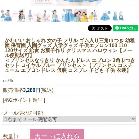
ニュースレター購読
マイページログイン
お問い合わせ
かわいい おしゃれ 女の子 フリル ゴム入り三角巾つき 幼稚
園 保育園 入園グッズ 入学グッズ 子供エプロン100 110
120サイズ 給食 お菓子作り クリスマス ハロウィン【メー
ル便配送可】
当店は持続可能な開発目標「SDGs」を推進しています。
＜プリンセスなりきり かんたんドレス エプロン 3角巾つき
セット ロイヤルブルー プリンセス＞【プリンセス コスチ
ューム エプロンドレス 仮装 コスプレ 子ども 子供 衣装】
0120-221-040
電話受付時間：月～金10:00~16:00 ※祝日除く
or045
販売価格
3,280円
(税込)
[492ポイント進呈 ]
メール便発送可能
数量