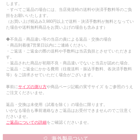
します。
・すべてご返品の場合には、当店発送時の送料や決済手数料等のご負
担をお願いいたします。
（お買い上げ税込み3,980円以上で送料・決済手数料が無料となってい
た場合や送料無料商品をお買い上げの場合も含みます）
◆不良品・商品違い等の当店の責による返品・交換の場合
・商品到着後7営業日以内にご連絡ください。
・ご返送・ご返金の際の送料や手数料は当店負担とさせていただきま
す。
・返品された商品が初期不良・商品違いでないと当店が認めた場合、
ご返品・ご返金にかかる費用（往復送料・振込手数料、各決済手数料
等）をご請求させていただく場合がございます。
事前に
サイズの測り方
や商品ページ記載の実寸サイズ をご参照のうえ
ご注文くださいませ。
返品・交換は未使用（試着を除く）の場合に限ります。
いかなる場合も事前連絡なきご返品はお受付できませんのでご注意く
ださいませ。
ご返品についての詳細
をご確認くださいませ。