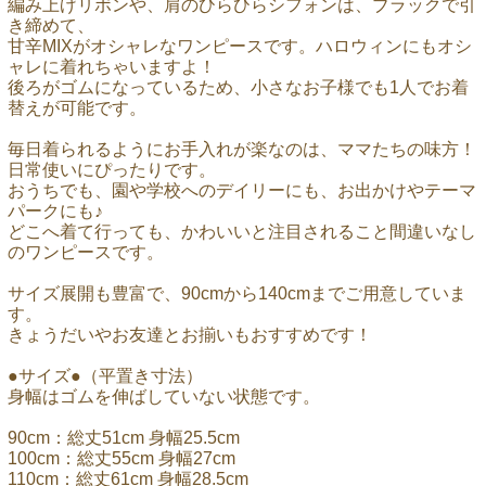
編み上げリボンや、肩のひらひらシフォンは、ブラックで引
き締めて、
甘辛MIXがオシャレなワンピースです。ハロウィンにもオシ
ャレに着れちゃいますよ！
後ろがゴムになっているため、小さなお子様でも1人でお着
替えが可能です。
毎日着られるようにお手入れが楽なのは、ママたちの味方！
日常使いにぴったりです。
おうちでも、園や学校へのデイリーにも、お出かけやテーマ
パークにも♪
どこへ着て行っても、かわいいと注目されること間違いなし
のワンピースです。
サイズ展開も豊富で、90cmから140cmまでご用意していま
す。
きょうだいやお友達とお揃いもおすすめです！
●サイズ●（平置き寸法）
身幅はゴムを伸ばしていない状態です。
90cm：総丈51cm 身幅25.5cm
100cm：総丈55cm 身幅27cm
110cm：総丈61cm 身幅28.5cm