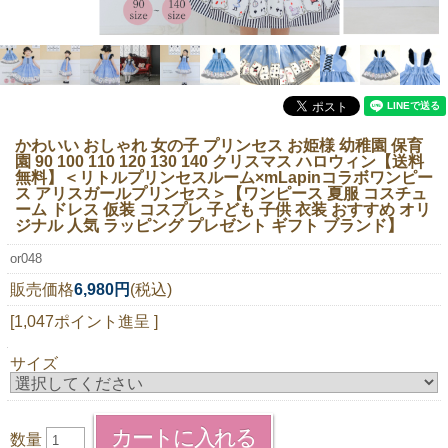
ニュースレター購読
マイページログイン
お問い合わせ
かわいい おしゃれ 女の子 プリンセス お姫様 幼稚園 保育
園 90 100 110 120 130 140 クリスマス ハロウィン【送料
無料】
＜リトルプリンセスルーム×mLapinコラボワンピー
当店は持続可能な開発目標「SDGs」を推進しています。
ス アリスガールプリンセス＞【ワンピース 夏服 コスチュ
ーム ドレス 仮装 コスプレ 子ども 子供 衣装 おすすめ オリ
ジナル 人気 ラッピング プレゼント ギフト ブランド】
0120-221-040
電話受付時間：月～金10:00~16:00 ※祝日除く
or048
販売価格
6,980円
(税込)
[1,047ポイント進呈 ]
サイズ
数量