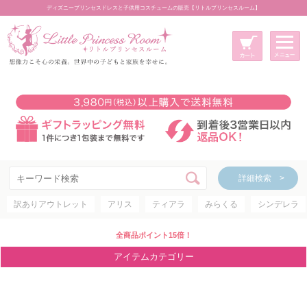
ディズニープリンセスドレスと子供用コスチュームの販売【リトルプリンセスルーム】
メニュー
新規会員登録
マイページ
カート
詳細検索 >
詳細検索 >
訳ありアウトレット
アリス
ティアラ
みらくる
シンデレラ
アイテムカテゴリー
ディズニープリンセス
全商品ポイント15倍！
ディズニキャラクター
アイテムカテゴリー
世界のプリンセス
コスチューム