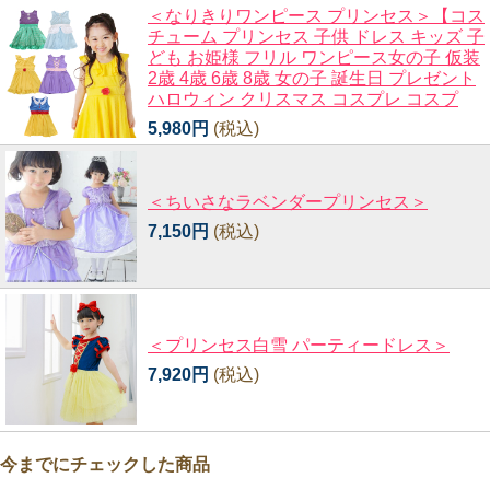
＜なりきりワンピース プリンセス＞【コス
チューム プリンセス 子供 ドレス キッズ 子
ども お姫様 フリル ワンピース女の子 仮装
2歳 4歳 6歳 8歳 女の子 誕生日 プレゼント
ハロウィン クリスマス コスプレ コスプ
5,980円
(税込)
＜ちいさなラベンダープリンセス＞
7,150円
(税込)
＜プリンセス白雪 パーティードレス＞
7,920円
(税込)
今までにチェックした商品