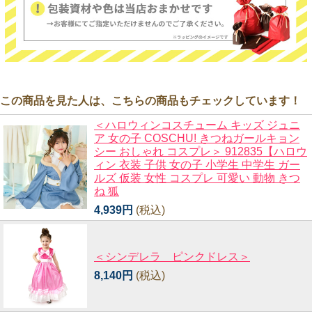
この商品を見た人は、こちらの商品もチェックしています！
＜ハロウィンコスチューム キッズ ジュニ
ア 女の子 COSCHU! きつねガールキョン
シー おしゃれ コスプレ＞ 912835【ハロウ
ィン 衣装 子供 女の子 小学生 中学生 ガー
ルズ 仮装 女性 コスプレ 可愛い 動物 きつ
ね 狐
4,939円
(税込)
＜シンデレラ ピンクドレス＞
8,140円
(税込)