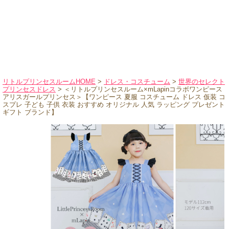
ハロウィンコスチューム
バレエ・ダンス
小物・アクセサリー
おもちゃ・雑貨
ブランド別に探す
リトルプリンセスルームHOME
>
ドレス・コスチューム
>
世界のセレクト
プリンセスドレス
> ＜リトルプリンセスルーム×mLapinコラボワンピース
アウトレット
アリスガールプリンセス＞【ワンピース 夏服 コスチューム ドレス 仮装 コ
スプレ 子ども 子供 衣装 おすすめ オリジナル 人気 ラッピング プレゼント
ギフト ブランド】
ショッピングインフォメーション
会社概要
お支払・送料
返品・交換
サイズの測り方
よくあるご質問
レビューを見る
ブログ