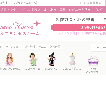
新規会員登録
販売【リトルプリンセスルーム】
返品・交換
サイズの測り方
よくあるご質問
レビューを見る
ブログ
ラ
ラプンツェル
送料無料
パニエ
妖精の羽