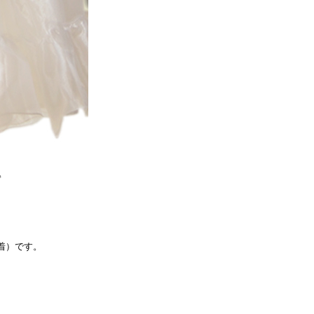
♪
着）です。