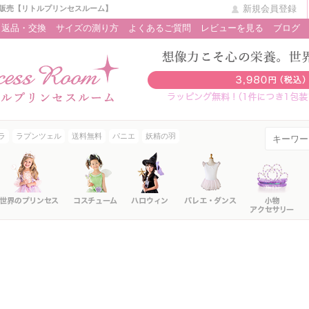
新規会員登録
販売【リトルプリンセスルーム】
返品・交換
サイズの測り方
よくあるご質問
レビューを見る
ブログ
ラ
ラプンツェル
送料無料
パニエ
妖精の羽