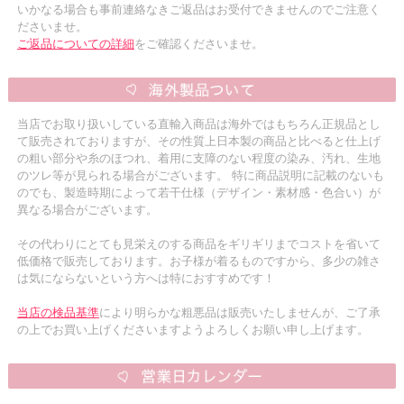
いかなる場合も事前連絡なきご返品はお受付できませんのでご注意く
ださいませ。
ご返品についての詳細
をご確認くださいませ。
当店でお取り扱いしている直輸入商品は海外ではもちろん正規品とし
て販売されておりますが、その性質上日本製の商品と比べると仕上げ
の粗い部分や糸のほつれ、着用に支障のない程度の染み、汚れ、生地
のツレ等が見られる場合がございます。 特に商品説明に記載のないも
のでも、製造時期によって若干仕様（デザイン・素材感・色合い）が
異なる場合がございます。
その代わりにとても見栄えのする商品をギリギリまでコストを省いて
低価格で販売しております。お子様が着るものですから、多少の雑さ
は気にならないという方へは特におすすめです！
当店の検品基準
により明らかな粗悪品は販売いたしませんが、ご了承
の上でお買い上げくださいますようよろしくお願い申し上げます。