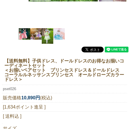
ニュースレター購読
マイページログイン
お問い合わせ
当店は持続可能な開発目標「SDGs」を推進しています。
【送料無料】子供ドレス、ドールドレスのお得なお揃いコ
0120-221-040
ーディネートセット
＜お揃いペアセット プリンセスドレス＆ドールドレス
電話受付時間：月～金10:00~16:00 ※祝日除く
コーラルルネッサンスプリンセス オールドローズカラー
ドレス＞
pset026
販売価格
10,890円
(税込)
[1,634ポイント進呈 ]
[ 送料込 ]
サイズ