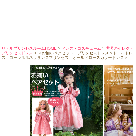
ハロウィンコスチューム
バレエ・ダンス
小物・アクセサリー
おもちゃ・雑貨
ブランド別に探す
リトルプリンセスルームHOME
>
ドレス・コスチューム
>
世界のセレクト
プリンセスドレス
> ＜お揃いペアセット プリンセスドレス＆ドールドレ
アウトレット
ス コーラルルネッサンスプリンセス オールドローズカラードレス＞
ショッピングインフォメーション
会社概要
お支払・送料
返品・交換
サイズの測り方
よくあるご質問
レビューを見る
ブログ