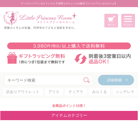
ディズニープリンセスドレスと子供用コスチュームの販売【リトルプリンセスルーム】
メニュー
新規会員登録
マイページ
カート
詳細検索 >
詳細検索 >
訳ありアウトレット
アリス
ティアラ
みらくる
シンデレラ
アイテムカテゴリー
ディズニープリンセス
全商品ポイント15倍！
ディズニキャラクター
アイテムカテゴリー
世界のプリンセス
コスチューム