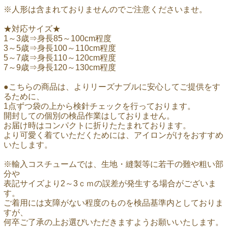
※人形は含まれておりませんのでご注意くださいませ。
★対応サイズ★
1～3歳⇒身長85～100cm程度
3～5歳⇒身長100～110cm程度
5～7歳⇒身長110～120cm程度
7～9歳⇒身長120～130cm程度
●こちらの商品は、よりリーズナブルに安心してご提供をす
るために、
1点ずつ袋の上から検針チェックを行っております。
開封しての個別の検品作業はしておりません。
お届け時はコンパクトに折りたたまれております。
より可愛く着ていただくためには、アイロンがけをおすすめ
いたします。
※輸入コスチュームでは、生地・縫製等に若干の難や粗い部
分や
表記サイズより2～3ｃｍの誤差が発生する場合がございま
す。
ご着用には支障がない程度のものを検品基準内としておりま
すが、
何卒ご了承の上お選びいただきますようお願いいたします。