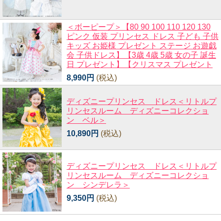
＜ボーピープ＞【80 90 100 110 120 130
ピンク 仮装 プリンセス ドレス 子ども 子供
キッズ お姫様 プレゼント ステージ お遊戯
会 子供ドレス】【3歳 4歳 5歳 女の子 誕生
日 プレゼント】【クリスマス プレゼント
8,990円
(税込)
ディズニープリンセス ドレス＜リトルプ
リンセスルーム ディズニーコレクショ
ン ベル＞
10,890円
(税込)
ディズニープリンセス ドレス＜リトルプ
リンセスルーム ディズニーコレクショ
ン シンデレラ＞
9,350円
(税込)