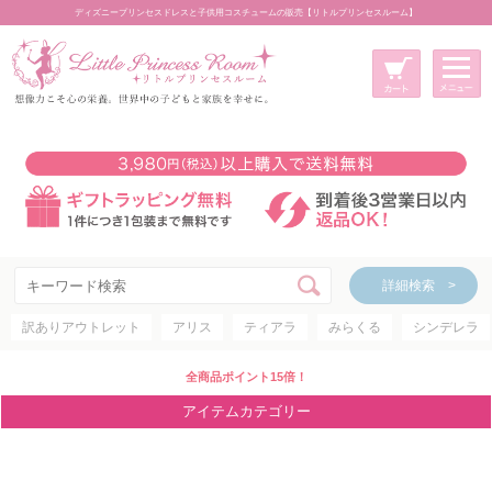
ディズニープリンセスドレスと子供用コスチュームの販売【リトルプリンセスルーム】
メニュー
新規会員登録
マイページ
カート
詳細検索 >
詳細検索 >
訳ありアウトレット
アリス
ティアラ
みらくる
シンデレラ
アイテムカテゴリー
ディズニープリンセス
全商品ポイント15倍！
ディズニキャラクター
アイテムカテゴリー
世界のプリンセス
コスチューム