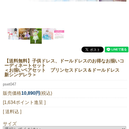
ニュースレター購読
マイページログイン
お問い合わせ
当店は持続可能な開発目標「SDGs」を推進しています。
【送料無料】子供ドレス、ドールドレスのお得なお揃いコ
0120-221-040
ーディネートセット
＜お揃いペアセット プリンセスドレス＆ドールドレス
電話受付時間：月～金10:00~16:00 ※祝日除く
新シンデレラ＞
pset047
販売価格
10,890円
(税込)
[1,634ポイント進呈 ]
[ 送料込 ]
サイズ