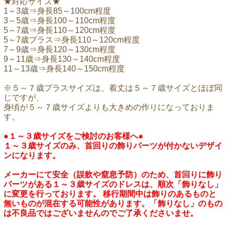
★対応サイズ★
1～3歳⇒身長85～100cm程度
3～5歳⇒身長100～110cm程度
5～7歳⇒身長110～120cm程度
5～7歳プラス⇒身長110～120cm程度
7～9歳⇒身長120～130cm程度
9～11歳⇒身長130～140cm程度
11～13歳⇒身長140～150cm程度
※５～７歳プラスサイズは、着丈は５～７歳サイズとほぼ同
じですが、
身頃が５～７歳サイズよりも大きめの作りになっておりま
す。
●１～３歳サイズをご検討のお客様へ●
１～３歳サイズのみ、首回りの飾りパーツが付かないデザイ
ンになります。
メーカーにて安全（誤飲や窒息予防）のため、首回りに飾り
パーツがある１～３歳サイズのドレスは、順次「飾りなし」
に変更を行っております。 移行期間中は飾りのあるものと
無いものが混在する可能性があります。「飾りなし」のもの
は不良品ではございませんのでご了承くださいませ。