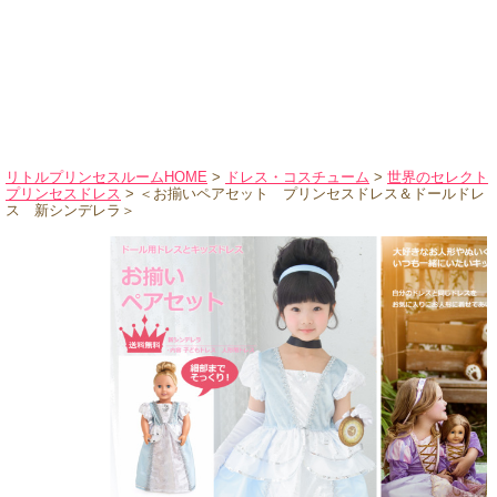
ハロウィンコスチューム
バレエ・ダンス
小物・アクセサリー
おもちゃ・雑貨
ブランド別に探す
リトルプリンセスルームHOME
>
ドレス・コスチューム
>
世界のセレクト
プリンセスドレス
> ＜お揃いペアセット プリンセスドレス＆ドールドレ
アウトレット
ス 新シンデレラ＞
ショッピングインフォメーション
会社概要
お支払・送料
返品・交換
サイズの測り方
よくあるご質問
レビューを見る
ブログ