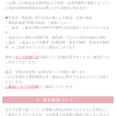
（お買い上げ税込み3,980円以上で送料・決済手数料が無料となってい
た場合や送料無料商品をお買い上げの場合も含みます）
◆不良品・商品違い等の当店の責による返品・交換の場合
・商品到着後7営業日以内にご連絡ください。
・ご返送・ご返金の際の送料や手数料は当店負担とさせていただきま
す。
・返品された商品が初期不良・商品違いでないと当店が認めた場合、
ご返品・ご返金にかかる費用（往復送料・振込手数料、各決済手数料
等）をご請求させていただく場合がございます。
事前に
サイズの測り方
や商品ページ記載の実寸サイズ をご参照のうえ
ご注文くださいませ。
返品・交換は未使用（試着を除く）の場合に限ります。
いかなる場合も事前連絡なきご返品はお受付できませんのでご注意く
ださいませ。
ご返品についての詳細
をご確認くださいませ。
当店でお取り扱いしている直輸入商品は海外ではもちろん正規品とし
て販売されておりますが、その性質上日本製の商品と比べると仕上げ