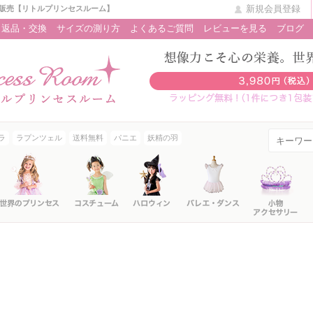
新規会員登録
販売【リトルプリンセスルーム】
返品・交換
サイズの測り方
よくあるご質問
レビューを見る
ブログ
ラ
ラプンツェル
送料無料
パニエ
妖精の羽