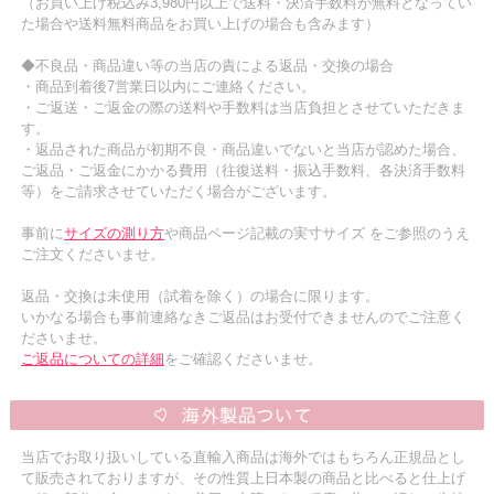
（お買い上げ税込み3,980円以上で送料・決済手数料が無料となってい
た場合や送料無料商品をお買い上げの場合も含みます）
◆不良品・商品違い等の当店の責による返品・交換の場合
・商品到着後7営業日以内にご連絡ください。
・ご返送・ご返金の際の送料や手数料は当店負担とさせていただきま
す。
・返品された商品が初期不良・商品違いでないと当店が認めた場合、
ご返品・ご返金にかかる費用（往復送料・振込手数料、各決済手数料
等）をご請求させていただく場合がございます。
事前に
サイズの測り方
や商品ページ記載の実寸サイズ をご参照のうえ
ご注文くださいませ。
返品・交換は未使用（試着を除く）の場合に限ります。
いかなる場合も事前連絡なきご返品はお受付できませんのでご注意く
ださいませ。
ご返品についての詳細
をご確認くださいませ。
当店でお取り扱いしている直輸入商品は海外ではもちろん正規品とし
て販売されておりますが、その性質上日本製の商品と比べると仕上げ