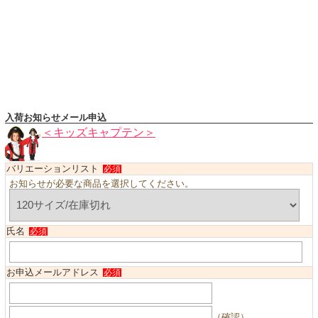
ハロウィンコスチューム
バレエ・ダンス
小物・アクセサリー
おもちゃ・雑貨
ブランド別に探す
入荷お知らせメール申込
アウトレット
＜キッズキャプテン＞
ショッピングインフォメーション
バリエーションリスト
必須
お知らせが必要な商品を選択してください。
会社概要
お支払・送料
返品・交換
氏名
必須
サイズの測り方
お申込メールアドレス
よくあるご質問
必須
レビューを見る
（確認）
ブログ