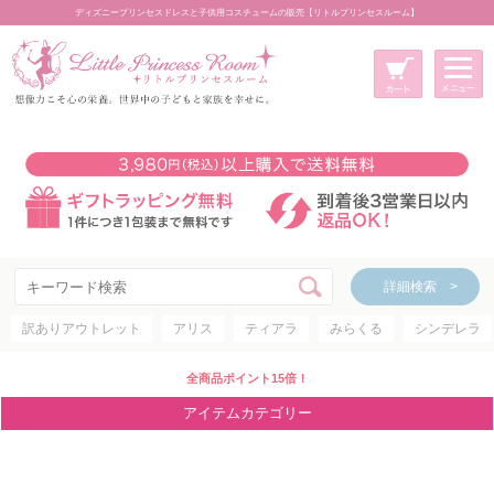
ディズニープリンセスドレスと子供用コスチュームの販売【リトルプリンセスルーム】
メニュー
新規会員登録
マイページ
カート
詳細検索 >
詳細検索 >
訳ありアウトレット
アリス
ティアラ
みらくる
シンデレラ
アイテムカテゴリー
ディズニープリンセス
全商品ポイント15倍！
ディズニキャラクター
アイテムカテゴリー
世界のプリンセス
コスチューム