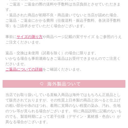
・ご返送・ご返金の際の送料や手数料は当店負担とさせていただきま
す。
・返品された商品が初期不良・商品違いでないと当店が認めた場合、
ご返品・ご返金にかかる費用（往復送料・振込手数料、各決済手数料
等）をご請求させていただく場合がございます。
事前に
サイズの測り方
や商品ページ記載の実寸サイズ をご参照のうえ
ご注文くださいませ。
返品・交換は未使用（試着を除く）の場合に限ります。
いかなる場合も事前連絡なきご返品はお受付できませんのでご注意く
ださいませ。
ご返品についての詳細
をご確認くださいませ。
当店でお取り扱いしている直輸入商品は海外ではもちろん正規品とし
て販売されておりますが、その性質上日本製の商品と比べると仕上げ
の粗い部分や糸のほつれ、着用に支障のない程度の染み、汚れ、生地
のツレ等が見られる場合がございます。 特に商品説明に記載のないも
のでも、製造時期によって若干仕様（デザイン・素材感・色合い）が
異なる場合がございます。