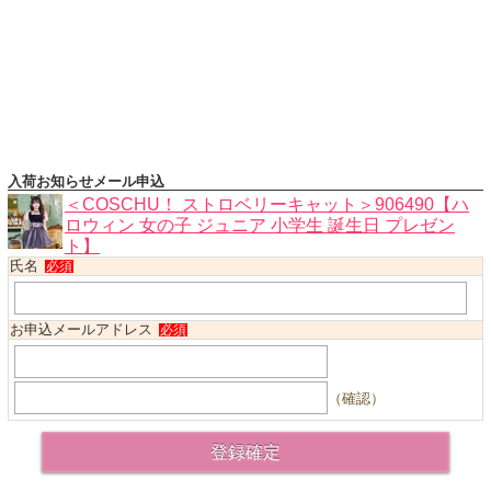
ハロウィンコスチューム
バレエ・ダンス
小物・アクセサリー
おもちゃ・雑貨
ブランド別に探す
入荷お知らせメール申込
アウトレット
＜COSCHU！ ストロベリーキャット＞906490【ハ
ロウィン 女の子 ジュニア 小学生 誕生日 プレゼン
ト】
ショッピングインフォメーション
氏名
必須
会社概要
お支払・送料
お申込メールアドレス
必須
返品・交換
サイズの測り方
（確認）
よくあるご質問
レビューを見る
ブログ