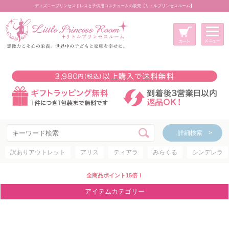
ディズニープリンセスドレスと子供用コスチュームの販売【リトルプリンセスルーム】
メニュー
新規会員登録
マイページ
カート
詳細検索 >
詳細検索 >
訳ありアウトレット
アリス
ティアラ
みらくる
シンデレラ
アイテムカテゴリー
ディズニープリンセス
全商品ポイント15倍！
ディズニキャラクター
アイテムカテゴリー
世界のプリンセス
コスチューム