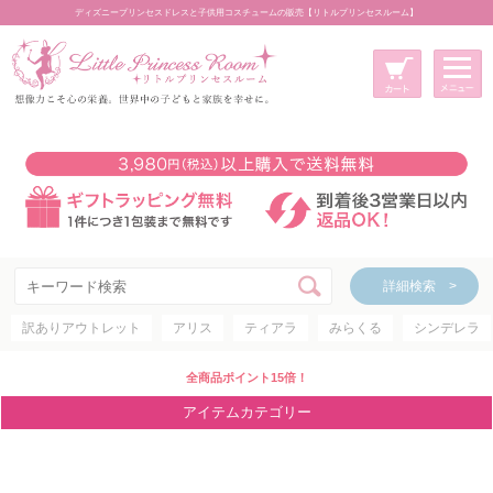
ディズニープリンセスドレスと子供用コスチュームの販売【リトルプリンセスルーム】
メニュー
新規会員登録
マイページ
カート
詳細検索 >
詳細検索 >
訳ありアウトレット
アリス
ティアラ
みらくる
シンデレラ
アイテムカテゴリー
ディズニープリンセス
全商品ポイント15倍！
ディズニキャラクター
アイテムカテゴリー
世界のプリンセス
コスチューム