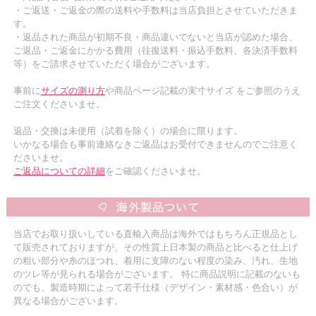
・ご返送・ご返金の際の送料や手数料は当店負担とさせていただきま
す。
・返品された商品が初期不良・商品違いでないと当店が認めた場合、
ご返品・ご返金にかかる費用（往復送料・振込手数料、各決済手数料
等）をご請求させていただく場合がございます。
事前に
サイズの測り方
や商品ページ記載の実寸サイズ をご参照のうえ
ご注文くださいませ。
返品・交換は未使用（試着を除く）の場合に限ります。
いかなる場合も事前連絡なきご返品はお受付できませんのでご注意く
ださいませ。
ご返品についての詳細
をご確認くださいませ。
当店でお取り扱いしている直輸入商品は海外ではもちろん正規品とし
て販売されておりますが、その性質上日本製の商品と比べると仕上げ
の粗い部分や糸のほつれ、着用に支障のない程度の染み、汚れ、生地
のツレ等が見られる場合がございます。 特に商品説明に記載のないも
のでも、製造時期によって若干仕様（デザイン・素材感・色合い）が
異なる場合がございます。