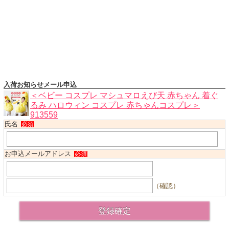
ハロウィンコスチューム
バレエ・ダンス
小物・アクセサリー
おもちゃ・雑貨
ブランド別に探す
入荷お知らせメール申込
アウトレット
＜ベビー コスプレ マシュマロえび天 赤ちゃん 着ぐ
るみ ハロウィン コスプレ 赤ちゃんコスプレ＞
913559
ショッピングインフォメーション
氏名
必須
会社概要
お支払・送料
お申込メールアドレス
必須
返品・交換
サイズの測り方
（確認）
よくあるご質問
レビューを見る
ブログ