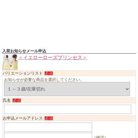
ハロウィンコスチューム
バレエ・ダンス
小物・アクセサリー
おもちゃ・雑貨
ブランド別に探す
入荷お知らせメール申込
アウトレット
＜イエローローズプリンセス＞
ショッピングインフォメーション
バリエーションリスト
必須
お知らせが必要な商品を選択してください。
会社概要
お支払・送料
返品・交換
氏名
必須
サイズの測り方
お申込メールアドレス
よくあるご質問
必須
レビューを見る
（確認）
ブログ