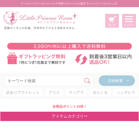
ディズニープリンセスドレスと子供用コスチュームの販売【リトルプリンセスルーム】
メニュー
新規会員登録
マイページ
カート
詳細検索 >
詳細検索 >
訳ありアウトレット
アリス
ティアラ
みらくる
シンデレラ
アイテムカテゴリー
ディズニープリンセス
全商品ポイント15倍！
ディズニキャラクター
アイテムカテゴリー
世界のプリンセス
コスチューム