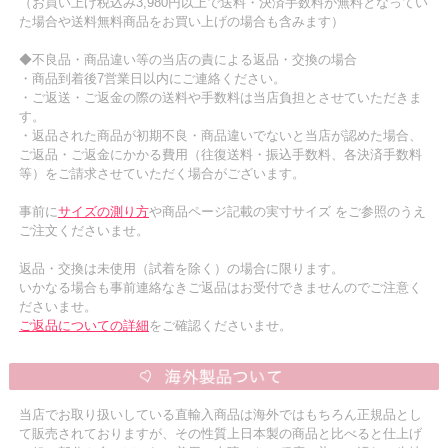
（お買い上げ税込み3,980円以上で送料・決済手数料が無料となってい
た場合や送料無料商品をお買い上げの場合も含みます）
◆不良品・商品違い等の当店の責による返品・交換の場合
・商品到着後7営業日以内にご連絡ください。
・ご返送・ご返金の際の送料や手数料は当店負担とさせていただきま
す。
・返品された商品が初期不良・商品違いでないと当店が認めた場合、
ご返品・ご返金にかかる費用（往復送料・振込手数料、各決済手数料
等）をご請求させていただく場合がございます。
事前に
サイズの測り方
や商品ページ記載の実寸サイズ をご参照のうえ
ご注文くださいませ。
返品・交換は未使用（試着を除く）の場合に限ります。
いかなる場合も事前連絡なきご返品はお受付できませんのでご注意く
ださいませ。
ご返品についての詳細
をご確認くださいませ。
当店でお取り扱いしている直輸入商品は海外ではもちろん正規品とし
て販売されておりますが、その性質上日本製の商品と比べると仕上げ