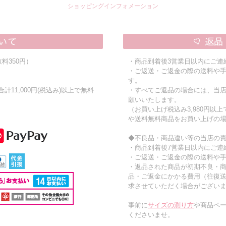
ショッピングインフォメーション
料350円）
・商品到着後3営業日以内にご連
・ご返送・ご返金の際の送料や
す。
11,000円(税込み)以上で無料
・すべてご返品の場合には、当
願いいたします。
（お買い上げ税込み3,980円以
や送料無料商品をお買い上げの
◆不良品・商品違い等の当店の
・商品到着後7営業日以内にご連
・ご返送・ご返金の際の送料や
・返品された商品が初期不良・
品・ご返金にかかる費用（往復
求させていただく場合がござい
事前に
サイズの測り方
や商品ペー
くださいませ。