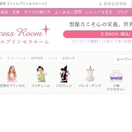
新規会員登録
販売【リトルプリンセスルーム】
返品・交換
サイズの測り方
よくあるご質問
レビューを見る
ブログ
ラ
ラプンツェル
送料無料
パニエ
妖精の羽