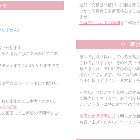
返品・交換は未使用（試着を除
いかなる場合も事前連絡なきご
ませ。
ご返品についての詳細
をご確認
かりません）
絡いたします。
。その場合には注文画面にてご希
当店でお取り扱いしている直輸
されておりますが、その性質上
送完了まで2-3日かかりますので
糸のほつれ、着用に支障のない
場合がございます。 特に商品説
若干仕様（デザイン・素材感・
郵便局のゆうパケットにて配送い
その代わりにとても見栄えのす
で販売しております。お子様が
ておりますのでご参考ください。
いという方へは特におすすめで
納期の詳細
注文画面にてご希望の時間帯をご
当店の検品基準
により明らかな
お買い上げくださいますようよ