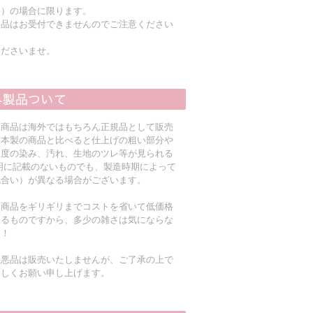
く）の場合に限ります。
返品はお受付できませんのでご注意ください
くださいませ。
入商品は海外ではもちろん正規品として販売
日本製の商品と比べると仕上げの粗い部分や
程度の染み、汚れ、生地のツレ等が見られる
明に記載のないものでも、製造時期によって
色合い）が異なる場合がございます。
る商品をギリギリまでコストを省いて低価格
着るものですから、多少の雑さは気にならな
す！
粗悪品は販売いたしませんが、ご了承の上で
ろしくお願い申し上げます。