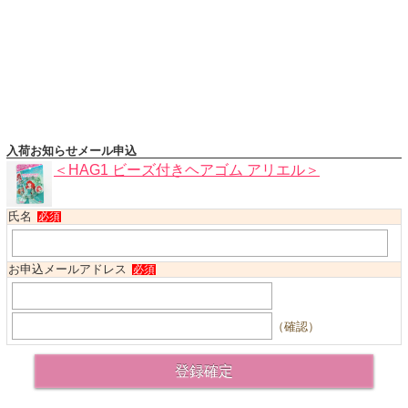
ハロウィンコスチューム
バレエ・ダンス
小物・アクセサリー
おもちゃ・雑貨
ブランド別に探す
入荷お知らせメール申込
アウトレット
＜HAG1 ビーズ付きヘアゴム アリエル＞
ショッピングインフォメーション
氏名
必須
会社概要
お支払・送料
お申込メールアドレス
必須
返品・交換
サイズの測り方
（確認）
よくあるご質問
レビューを見る
ブログ