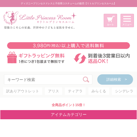
ディズニープリンセスドレスと子供用コスチュームの販売【リトルプリンセスルーム】
メニュー
新規会員登録
マイページ
カート
詳細検索 >
詳細検索 >
訳ありアウトレット
アリス
ティアラ
みらくる
シンデレラ
アイテムカテゴリー
ディズニープリンセス
全商品ポイント15倍！
ディズニキャラクター
アイテムカテゴリー
世界のプリンセス
コスチューム