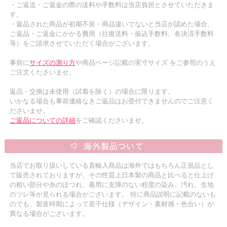
・ご返送・ご返金の際の送料や手数料は当店負担とさせていただきま
す。
・返品された商品が初期不良・商品違いでないと当店が認めた場合、
ご返品・ご返金にかかる費用（往復送料・振込手数料、各決済手数料
等）をご請求させていただく場合がございます。
事前に
サイズの測り方
や商品ページ記載の実寸サイズ をご参照のうえ
ご注文くださいませ。
返品・交換は未使用（試着を除く）の場合に限ります。
いかなる場合も事前連絡なきご返品はお受付できませんのでご注意く
ださいませ。
ご返品についての詳細
をご確認くださいませ。
当店でお取り扱いしている直輸入商品は海外ではもちろん正規品とし
て販売されておりますが、その性質上日本製の商品と比べると仕上げ
の粗い部分や糸のほつれ、着用に支障のない程度の染み、汚れ、生地
のツレ等が見られる場合がございます。 特に商品説明に記載のないも
のでも、製造時期によって若干仕様（デザイン・素材感・色合い）が
異なる場合がございます。