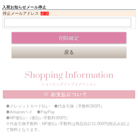
入荷お知らせメール停止
ニュースレター購読
停止メールアドレス
必須
マイページログイン
お問い合わせ
当店は持続可能な開発目標「SDGs」を推進しています。
0120-221-040
Shopping Information
電話受付時間：月～金10:00~16:00 ※祝日除く
ショッピングインフォメーション
◆クレジットカード払い ◆代金引換（手数料350円）
◆Amazonペイ ◆PayPay
◆NP後払い（後払い手数料300円）
※代金引換手数料・NP後払い手数料は商品合計11,000円(税込み)以上
で無料となります。