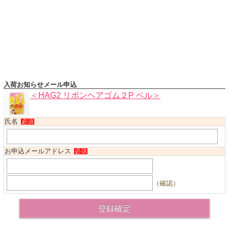
ハロウィンコスチューム
バレエ・ダンス
小物・アクセサリー
おもちゃ・雑貨
ブランド別に探す
入荷お知らせメール申込
アウトレット
＜HAG2 リボンヘアゴム２P ベル＞
ショッピングインフォメーション
氏名
必須
会社概要
お支払・送料
お申込メールアドレス
必須
返品・交換
サイズの測り方
（確認）
よくあるご質問
レビューを見る
ブログ