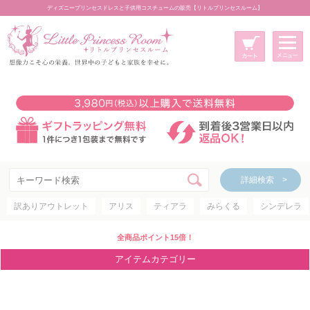
ディズニープリンセスドレスと子供用コスチュームの販売【リトルプリンセスルーム】
メニュー
新規会員登録
マイページ
カート
詳細検索 >
詳細検索 >
訳ありアウトレット
アリス
ティアラ
みらくる
シンデレラ
アイテムカテゴリー
ディズニープリンセス
全商品ポイント15倍！
ディズニキャラクター
アイテムカテゴリー
世界のプリンセス
コスチューム