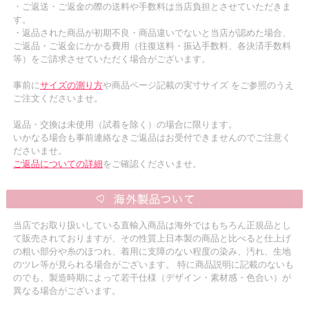
・ご返送・ご返金の際の送料や手数料は当店負担とさせていただきま
す。
・返品された商品が初期不良・商品違いでないと当店が認めた場合、
ご返品・ご返金にかかる費用（往復送料・振込手数料、各決済手数料
等）をご請求させていただく場合がございます。
事前に
サイズの測り方
や商品ページ記載の実寸サイズ をご参照のうえ
ご注文くださいませ。
返品・交換は未使用（試着を除く）の場合に限ります。
いかなる場合も事前連絡なきご返品はお受付できませんのでご注意く
ださいませ。
ご返品についての詳細
をご確認くださいませ。
当店でお取り扱いしている直輸入商品は海外ではもちろん正規品とし
て販売されておりますが、その性質上日本製の商品と比べると仕上げ
の粗い部分や糸のほつれ、着用に支障のない程度の染み、汚れ、生地
のツレ等が見られる場合がございます。 特に商品説明に記載のないも
のでも、製造時期によって若干仕様（デザイン・素材感・色合い）が
異なる場合がございます。