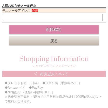
入荷お知らせメール停止
ニュースレター購読
停止メールアドレス
必須
マイページログイン
お問い合わせ
当店は持続可能な開発目標「SDGs」を推進しています。
0120-221-040
Shopping Information
電話受付時間：月～金10:00~16:00 ※祝日除く
ショッピングインフォメーション
◆クレジットカード払い ◆代金引換（手数料350円）
◆Amazonペイ ◆PayPay
◆NP後払い（後払い手数料300円）
※代金引換手数料・NP後払い手数料は商品合計11,000円(税込み)以上
で無料となります。