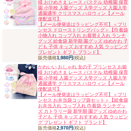
様 おひめさま レース パステル 幼稚園 保育
園 小学校 入園グッズ 入学グッズ 入園入学
通園通学 クリスマス ハロウィン【メール
便配送可】
【メール便発送はラッピング不可】＜プリ
ンセス ドローストリングバッグ＞【巾着袋
小物入れ コップ入れ お着替え入れ ランチ
グッズ 給食袋 新学期 園グッズ ゆめかわ 子
ども 子供 キッズ おすすめ 人気 ラッピング
プレゼント ギフト ブランド】
販売価格
1,980円
(税込)
かわいい おしゃれ 女の子 プリンセス お姫
様 おひめさま レース パステル 幼稚園 保育
園 小学校 入園グッズ 入学グッズ 入園入学
通園通学 クリスマス ハロウィン【メール
便配送可】
【メール便発送はラッピング不可】＜プリ
ンセス お弁当袋コップ袋セット＞【給食袋
お弁当入れ コップ入れ 巾着袋 ランチグッ
ズ カトラリー袋 新学期 園グッズ ゆめかわ
子ども 子供 キッズ おすすめ 人気 ラッピン
グ プレゼント ギフト ブランド】
販売価格
2,970円
(税込)