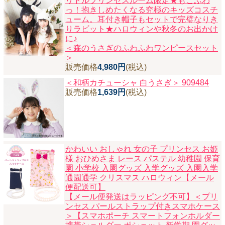
リトルプリンセスルーム限定★もこふわ
っ！抱きしめたくなる究極のキッズコスチ
ューム。耳付き帽子もセットで完璧なりき
りラビット★ハロウィンや秋冬のお出かけ
に♪
＜森のうさぎのふわふわワンピースセット
＞
販売価格
4,980円
(税込)
＜和柄カチューシャ 白うさぎ＞ 909484
販売価格
1,639円
(税込)
かわいい おしゃれ 女の子 プリンセス お姫
様 おひめさま レース パステル 幼稚園 保育
園 小学校 入園グッズ 入学グッズ 入園入学
通園通学 クリスマス ハロウィン【メール
便配送可】
【メール便発送はラッピング不可】＜プリ
ンセス パールストラップ付きスマホケース
＞【スマホポーチ スマートフォンホルダー