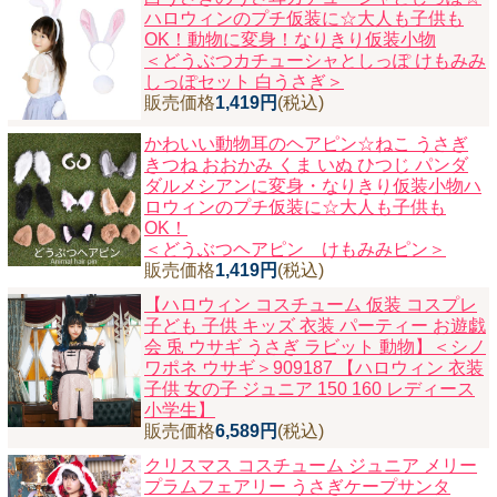
ハロウィンのプチ仮装に☆大人も子供も
ニュースレター購読
OK！動物に変身！なりきり仮装小物
＜どうぶつカチューシャとしっぽ けもみみ
マイページログイン
しっぽセット 白うさぎ＞
お問い合わせ
販売価格
1,419円
(税込)
かわいい動物耳のヘアピン☆ねこ うさぎ
きつね おおかみ くま いぬ ひつじ パンダ
ダルメシアンに変身・なりきり仮装小物ハ
ロウィンのプチ仮装に☆大人も子供も
当店は持続可能な開発目標「SDGs」を推進しています。
OK！
＜どうぶつヘアピン けもみみピン＞
0120-221-040
販売価格
1,419円
(税込)
電話受付時間：月～金10:00~16:00 ※祝日除く
【ハロウィン コスチューム 仮装 コスプレ
子ども 子供 キッズ 衣装 パーティー お遊戯
会 兎 ウサギ うさぎ ラビット 動物】
＜シノ
ワポネ ウサギ＞909187 【ハロウィン 衣装
子供 女の子 ジュニア 150 160 レディース
小学生】
販売価格
6,589円
(税込)
クリスマス コスチューム ジュニア メリー
プラムフェアリー うさぎケープサンタ