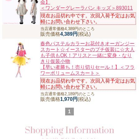
会】
＜ワンダーグレーラパン キッズ＞893011
現在お品切れ中です。次回入荷予定はお気
軽にお問い合わせ下さい。
当店通常価格4,389円のところ
販売価格
4,389円
(税込)
春色パステルカラーお花付きオーガンジー
スカート☆イースターのプチ仮装に☆大人
も子供もOK！アリスと一緒に変身・なり
きり仮装小物
【早い者勝ち！売り切りセール！】＜フラ
ワーボリュームスカート＞
現在お品切れ中です。次回入荷予定はお気
軽にお問い合わせ下さい。
当店通常価格2,189円のところ
販売価格
1,970円
(税込)
1
Shopping Information