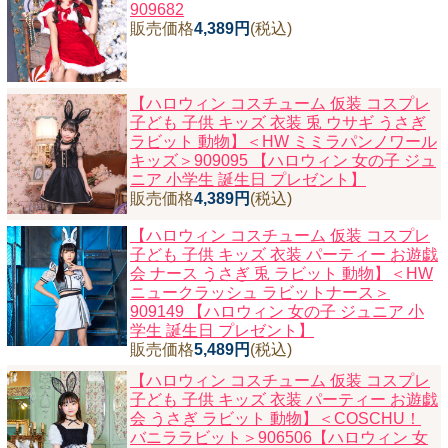
909682
販売価格
4,389円
(税込)
【ハロウィン コスチューム 仮装 コスプレ
子ども 子供 キッズ 衣装 兎 ウサギ うさぎ
ラビット 動物】
＜HW ミミラパンノワール
キッズ＞909095 【ハロウィン 女の子 ジュ
ニア 小学生 誕生日 プレゼント】
販売価格
4,389円
(税込)
【ハロウィン コスチューム 仮装 コスプレ
子ども 子供 キッズ 衣装 パーティー お遊戯
会 ナース うさぎ 兎 ラビット 動物】
＜HW
ニュークラッシュ ラビットナース＞
909149 【ハロウィン 女の子 ジュニア 小
学生 誕生日 プレゼント】
販売価格
5,489円
(税込)
【ハロウィン コスチューム 仮装 コスプレ
子ども 子供 キッズ 衣装 パーティー お遊戯
会 うさぎ ラビット 動物】
＜COSCHU！
バニララビット＞906506【ハロウィン 女