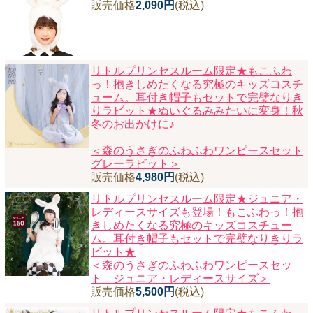
販売価格
2,090円
(税込)
リトルプリンセスルーム限定★もこふわ
っ！抱きしめたくなる究極のキッズコスチ
ューム。耳付き帽子もセットで完璧なりき
りラビット★ぬいぐるみみたいに変身！秋
冬のお出かけに♪
＜森のうさぎのふわふわワンピースセット
グレーラビット＞
販売価格
4,980円
(税込)
リトルプリンセスルーム限定★ジュニア・
レディースサイズも登場！もこふわっ！抱
きしめたくなる究極のキッズコスチュー
ム。耳付き帽子もセットで完璧なりきりラ
ビット★
＜森のうさぎのふわふわワンピースセッ
ト ジュニア・レディースサイズ＞
販売価格
5,500円
(税込)