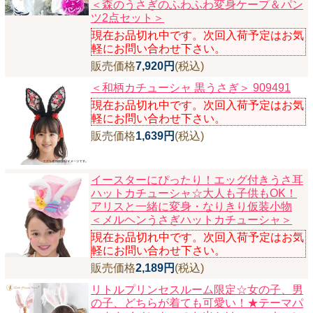
＜森のうさぎのふわふわ変身ケープ＆パン
ツ2点セット＞
現在お品切れ中です。次回入荷予定はお気
軽にお問い合わせ下さい。
販売価格
7,920円
(税込)
＜和柄カチューシャ 黒うさぎ＞ 909491
現在お品切れ中です。次回入荷予定はお気
軽にお問い合わせ下さい。
販売価格
1,639円
(税込)
イースターにぴったり！エッグ付きうさ耳
ハットカチューシャ☆大人も子供もOK！
アリスと一緒に変身・なりきり仮装小物
＜メルヘンうさぎハットカチューシャ＞
現在お品切れ中です。次回入荷予定はお気
軽にお問い合わせ下さい。
販売価格
2,189円
(税込)
リトルプリンセスルーム限定☆女の子、男
の子、どちらが着ても可愛い！★テーマパ