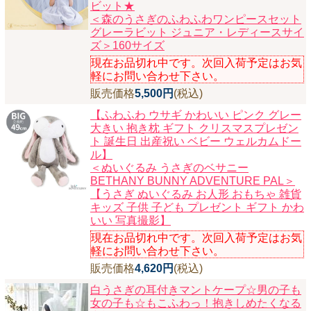
ビット★
＜森のうさぎのふわふわワンピースセット
グレーラビット ジュニア・レディースサイ
ズ＞160サイズ
現在お品切れ中です。次回入荷予定はお気
軽にお問い合わせ下さい。
販売価格
5,500円
(税込)
【ふわふわ ウサギ かわいい ピンク グレー
大きい 抱き枕 ギフト クリスマスプレゼン
ト 誕生日 出産祝い ベビー ウェルカムドー
ル】
＜ぬいぐるみ うさぎのベサニー
BETHANY BUNNY ADVENTURE PAL＞
【うさぎ ぬいぐるみ お人形 おもちゃ 雑貨
キッズ 子供 子ども プレゼント ギフト かわ
いい 写真撮影】
現在お品切れ中です。次回入荷予定はお気
軽にお問い合わせ下さい。
販売価格
4,620円
(税込)
白うさぎの耳付きマントケープ☆男の子も
女の子も☆もこふわっ！抱きしめたくなる