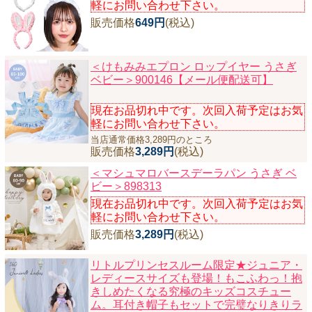
軽にお問い合わせ下さい。
販売価格
649円
(税込)
＜けもみみエプロン ロップイヤー うさぎ
ベビー＞900146【メール便配送可】
現在お品切れ中です。次回入荷予定はお気
軽にお問い合わせ下さい。
当店通常価格3,289円のところ
販売価格
3,289円
(税込)
＜マシュマロバースデーラパン うさぎ ベ
ビー＞898313
現在お品切れ中です。次回入荷予定はお気
軽にお問い合わせ下さい。
販売価格
3,289円
(税込)
リトルプリンセスルーム限定★ジュニア・
レディースサイズも登場！もこふわっ！抱
きしめたくなる究極のキッズコスチュー
ム。耳付き帽子もセットで完璧なりきりラ