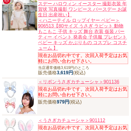
スデー ハロウィン イースター 撮影衣装 年
賀状 写真撮影 ワンピース バースデー お誕
生日 出産祝い】
＜ハニーテイル ロップイヤー ベビー＞
906513【80サイズ うさぎ ラビット 動物
もこもこ 子供 キッズ 舞台 衣装 仮装 パー
ティー イベント 発表会 子供服 プレゼント
ベビー キッズ かぶりもの コスプレ コスチ
ューム 】
現在お品切れ中です。次回入荷予定はお気
軽にお問い合わせ下さい。
当店通常価格3,619円のところ
販売価格
3,619円
(税込)
＜リボンうさぎカチューシャ＞901136
現在お品切れ中です。次回入荷予定はお気
軽にお問い合わせ下さい。
販売価格
979円
(税込)
＜うさぎカチューシャ＞901112
現在お品切れ中です。次回入荷予定はお気