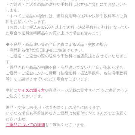
・ご返送・ご返金の際の送料や手数料はお客様ご負担にてお願いいた
します。
・すべてご返品の場合には、当店発送時の送料や決済手数料等のご負
担をお願いいたします。
（お買い上げ税込み3,980円以上で送料・決済手数料が無料となってい
た場合や送料無料商品をお買い上げの場合も含みます）
◆不良品・商品違い等の当店の責による返品・交換の場合
・商品到着後7営業日以内にご連絡ください。
・ご返送・ご返金の際の送料や手数料は当店負担とさせていただきま
す。
・返品された商品が初期不良・商品違いでないと当店が認めた場合、
ご返品・ご返金にかかる費用（往復送料・振込手数料、各決済手数料
等）をご請求させていただく場合がございます。
事前に
サイズの測り方
や商品ページ記載の実寸サイズ をご参照のうえ
ご注文くださいませ。
返品・交換は未使用（試着を除く）の場合に限ります。
いかなる場合も事前連絡なきご返品はお受付できませんのでご注意く
ださいませ。
ご返品についての詳細
をご確認くださいませ。