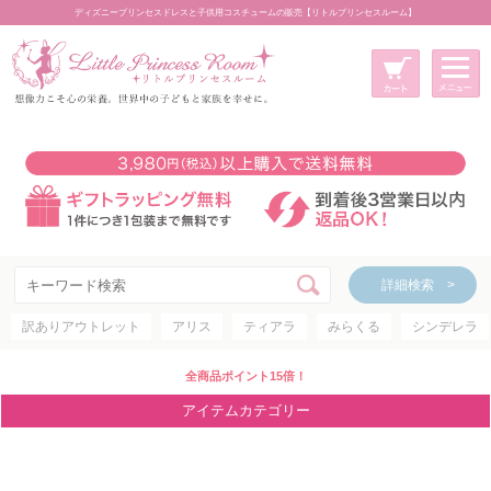
ディズニープリンセスドレスと子供用コスチュームの販売【リトルプリンセスルーム】
メニュー
新規会員登録
マイページ
カート
詳細検索 >
詳細検索 >
訳ありアウトレット
アリス
ティアラ
みらくる
シンデレラ
アイテムカテゴリー
ディズニープリンセス
全商品ポイント15倍！
ディズニキャラクター
アイテムカテゴリー
世界のプリンセス
コスチューム