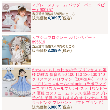
＜グレースチャーム パウダーバニー ベビ
ー＞900757
当店通常価格4,389円のところ
販売価格
4,389円
(税込)
＜マシュマログレーラパン ベビー＞
895619
当店通常価格3,289円のところ
販売価格
3,289円
(税込)
かわいい おしゃれ 女の子 プリンセス お姫
様 幼稚園 保育園 90 100 110 120 130 140
クリスマス ハロウィン【送料無料】
＜リト
ルプリンセスルーム×mLapinコラボワンピ
ース アリスガールプリンセス＞【ワンピー
ス 夏服 コスチューム ドレス 仮装 コスプレ
子ども 子供 衣装 おすすめ オリジナル 人気
ラッピング プレゼント ギフト ブランド】
販売価格
6,980円
(税込)