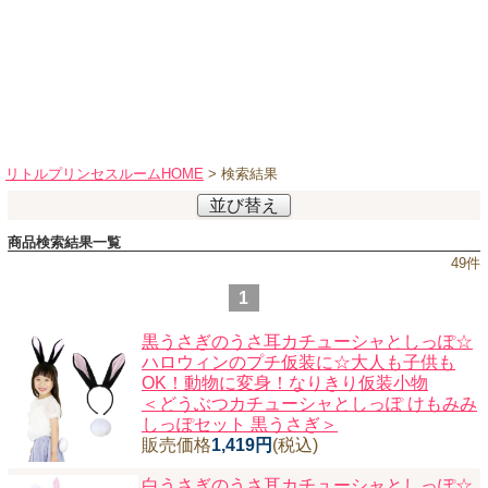
ハロウィンコスチューム
バレエ・ダンス
小物・アクセサリー
おもちゃ・雑貨
ブランド別に探す
リトルプリンセスルームHOME
> 検索結果
アウトレット
並び替え
商品検索結果一覧
ショッピングインフォメーション
49
件
会社概要
1
お支払・送料
黒うさぎのうさ耳カチューシャとしっぽ☆
返品・交換
ハロウィンのプチ仮装に☆大人も子供も
OK！動物に変身！なりきり仮装小物
サイズの測り方
＜どうぶつカチューシャとしっぽ けもみみ
よくあるご質問
しっぽセット 黒うさぎ＞
販売価格
1,419円
(税込)
レビューを見る
白うさぎのうさ耳カチューシャとしっぽ☆
ブログ