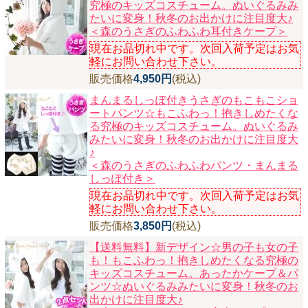
究極のキッズコスチューム。ぬいぐるみみ
たいに変身！秋冬のお出かけに注目度大♪
＜森のうさぎのふわふわ耳付きケープ＞
現在お品切れ中です。次回入荷予定はお気
軽にお問い合わせ下さい。
販売価格
4,950円
(税込)
まんまるしっぽ付きうさぎのもこもこショ
ートパンツ☆もこふわっ！抱きしめたくな
る究極のキッズコスチューム。ぬいぐるみ
みたいに変身！秋冬のお出かけに注目度大
♪
＜森のうさぎのふわふわパンツ・まんまる
しっぽ付き＞
現在お品切れ中です。次回入荷予定はお気
軽にお問い合わせ下さい。
販売価格
3,850円
(税込)
【送料無料】新デザイン☆男の子も女の子
も！もこふわっ！抱きしめたくなる究極の
キッズコスチューム。あったかケープ＆パ
ンツ☆ぬいぐるみみたいに変身！秋冬のお
出かけに注目度大♪