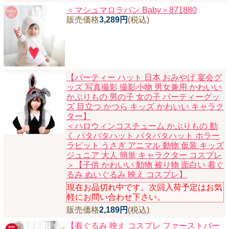
＜マシュマロラパン Baby＞871880
販売価格
3,289円
(税込)
【パーティー ハット 日本 おみやげ 宴会グ
ッズ 写真撮影 撮影小物 男女兼用 かわいい
かぶりもの 男の子 女の子 パーティーグッ
ズ 目立つ かつら キッズ かわいい キャラク
ター】
＜ハロウィンコスチューム かぶりもの 動
く パタパタハット パタパタハット ホラー
ラビット うさぎ アニマル 動物 仮装 キッズ
ジュニア 大人 簡単 キャラクター コスプレ
＞【子供 かわいい 動物 被り物 面白い 着ぐ
るみ ぬいぐるみ 映え コスプレ】
現在お品切れ中です。次回入荷予定はお気
軽にお問い合わせ下さい。
販売価格
2,189円
(税込)
【着ぐるみ 映え コスプレ ファーストバー