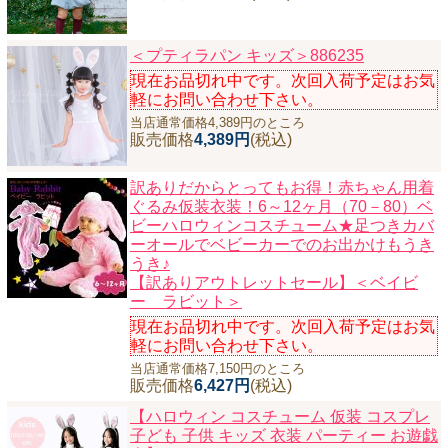
＜プティラパン キッズ＞886235
現在お品切れ中です。次回入荷予定はお気
軽にお問い合わせ下さい。
当店通常価格4,389円のところ
販売価格
4,389円
(税込)
訳ありだからとってもお得！赤ちゃん用着
ぐるみ仮装衣装！6～12ヶ月（70－80）ベ
ビーハロウィンコスチューム★足つきカバ
ーオールでベビーカーでのお出かけもうき
うき♪
【訳ありアウトレットセール】＜ベイビ
ー ラビット＞
現在お品切れ中です。次回入荷予定はお気
軽にお問い合わせ下さい。
当店通常価格7,150円のところ
販売価格
6,427円
(税込)
【ハロウィン コスチューム 仮装 コスプレ
子ども 子供 キッズ 衣装 パーティー お遊戯