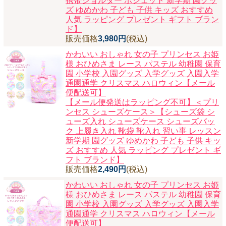
携帯ショルダー ポシェット 新学期 園グッ
ズ ゆめかわ 子ども 子供 キッズ おすすめ
人気 ラッピング プレゼント ギフト ブラン
ド】
販売価格
3,980円
(税込)
かわいい おしゃれ 女の子 プリンセス お姫
様 おひめさま レース パステル 幼稚園 保育
園 小学校 入園グッズ 入学グッズ 入園入学
通園通学 クリスマス ハロウィン【メール
便配送可】
【メール便発送はラッピング不可】＜プリ
ンセス シューズケース＞【シューズ袋 シ
ューズ入れ シューズケース シューズバッ
ク 上履き入れ 靴袋 靴入れ 習い事 レッスン
新学期 園グッズ ゆめかわ 子ども 子供 キッ
ズ おすすめ 人気 ラッピング プレゼント ギ
フト ブランド】
販売価格
2,490円
(税込)
かわいい おしゃれ 女の子 プリンセス お姫
様 おひめさま レース パステル 幼稚園 保育
園 小学校 入園グッズ 入学グッズ 入園入学
通園通学 クリスマス ハロウィン【メール
便配送可】