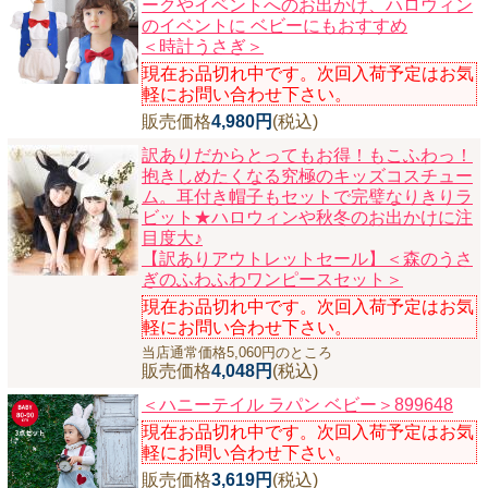
ークやイベントへのお出かけ、ハロウィン
のイベントに ベビーにもおすすめ
＜時計うさぎ＞
現在お品切れ中です。次回入荷予定はお気
軽にお問い合わせ下さい。
販売価格
4,980円
(税込)
訳ありだからとってもお得！もこふわっ！
抱きしめたくなる究極のキッズコスチュー
ム。耳付き帽子もセットで完璧なりきりラ
ビット★ハロウィンや秋冬のお出かけに注
目度大♪
【訳ありアウトレットセール】＜森のうさ
ぎのふわふわワンピースセット＞
現在お品切れ中です。次回入荷予定はお気
軽にお問い合わせ下さい。
当店通常価格5,060円のところ
販売価格
4,048円
(税込)
＜ハニーテイル ラパン ベビー＞899648
現在お品切れ中です。次回入荷予定はお気
軽にお問い合わせ下さい。
販売価格
3,619円
(税込)