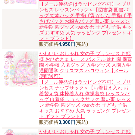
【メール便発送はラッピング不可】＜プリ
ンセス レッスンバッグ＞【図書袋 図書バ
ッグ 絵本バッグ 手提げ袋 かばん 手提げ 手
さげバック お稽古バッグ 習い事 レッスン
新学期 園グッズ ゆめかわ 子ども 子供 キッ
ズ おすすめ 人気 ラッピング プレゼント ギ
フト ブランド】
販売価格
4,950円
(税込)
かわいい おしゃれ 女の子 プリンセス お姫
様 おひめさま レース パステル 幼稚園 保育
園 小学校 入園グッズ 入学グッズ 入園入学
通園通学 クリスマス ハロウィン【メール
便配送可】
【メール便発送はラッピング不可】＜プリ
ンセス ナップサック＞【お着替え入れ お
着替え袋 体操着入れ 体操着袋 レッスンバ
ッグ 巾着袋 リュックサック 習い事 レッス
ン 新学期 園グッズ ゆめかわ 子ども 子供
キッズ おすすめ 人気 ラッピング プレゼン
ト ギフト ブランド】
販売価格
3,300円
(税込)
かわいい おしゃれ 女の子 プリンセス お姫