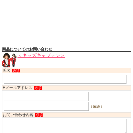
ハロウィンコスチューム
バレエ・ダンス
小物・アクセサリー
おもちゃ・雑貨
ブランド別に探す
商品についてのお問い合わせ
アウトレット
＜キッズキャプテン＞
ショッピングインフォメーション
氏名
必須
会社概要
お支払・送料
Eメールアドレス
必須
返品・交換
サイズの測り方
（確認）
よくあるご質問
お問い合わせ内容
必須
レビューを見る
ブログ