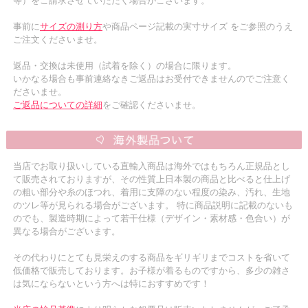
等）をご請求させていただく場合がございます。
事前に
サイズの測り方
や商品ページ記載の実寸サイズ をご参照のうえ
ご注文くださいませ。
返品・交換は未使用（試着を除く）の場合に限ります。
いかなる場合も事前連絡なきご返品はお受付できませんのでご注意く
ださいませ。
ご返品についての詳細
をご確認くださいませ。
当店でお取り扱いしている直輸入商品は海外ではもちろん正規品とし
て販売されておりますが、その性質上日本製の商品と比べると仕上げ
の粗い部分や糸のほつれ、着用に支障のない程度の染み、汚れ、生地
のツレ等が見られる場合がございます。 特に商品説明に記載のないも
のでも、製造時期によって若干仕様（デザイン・素材感・色合い）が
異なる場合がございます。
その代わりにとても見栄えのする商品をギリギリまでコストを省いて
低価格で販売しております。お子様が着るものですから、多少の雑さ
は気にならないという方へは特におすすめです！