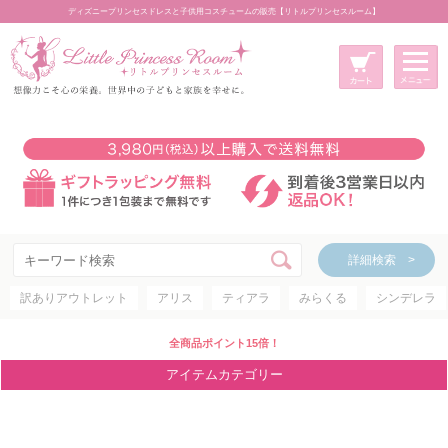
ディズニープリンセスドレスと子供用コスチュームの販売【リトルプリンセスルーム】
メニュー
新規会員登録
マイページ
カート
詳細検索 >
詳細検索 >
訳ありアウトレット
アリス
ティアラ
みらくる
シンデレラ
アイテムカテゴリー
ディズニープリンセス
全商品ポイント15倍！
ディズニキャラクター
アイテムカテゴリー
世界のプリンセス
コスチューム