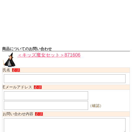
ハロウィンコスチューム
バレエ・ダンス
小物・アクセサリー
おもちゃ・雑貨
ブランド別に探す
商品についてのお問い合わせ
アウトレット
＜キッズ魔女セット＞871606
ショッピングインフォメーション
氏名
必須
会社概要
お支払・送料
Eメールアドレス
必須
返品・交換
サイズの測り方
（確認）
よくあるご質問
お問い合わせ内容
必須
レビューを見る
ブログ