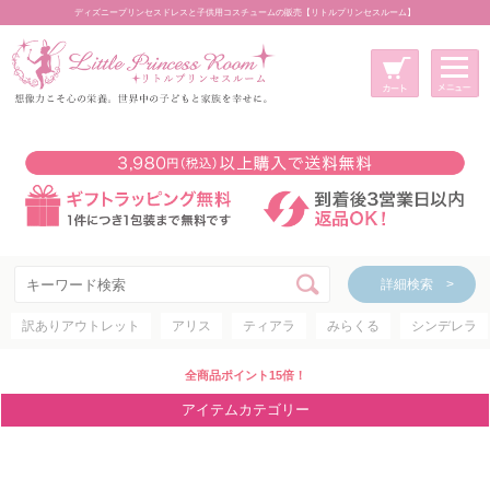
ディズニープリンセスドレスと子供用コスチュームの販売【リトルプリンセスルーム】
メニュー
新規会員登録
マイページ
カート
詳細検索 >
詳細検索 >
訳ありアウトレット
アリス
ティアラ
みらくる
シンデレラ
アイテムカテゴリー
ディズニープリンセス
全商品ポイント15倍！
ディズニキャラクター
アイテムカテゴリー
世界のプリンセス
コスチューム