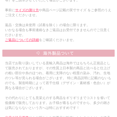
等）をご請求させていただく場合がございます。
事前に
サイズの測り方
や商品ページ記載の実寸サイズ をご参照のうえ
ご注文くださいませ。
返品・交換は未使用（試着を除く）の場合に限ります。
いかなる場合も事前連絡なきご返品はお受付できませんのでご注意く
ださいませ。
ご返品についての詳細
をご確認くださいませ。
当店でお取り扱いしている直輸入商品は海外ではもちろん正規品とし
て販売されておりますが、その性質上日本製の商品と比べると仕上げ
の粗い部分や糸のほつれ、着用に支障のない程度の染み、汚れ、生地
のツレ等が見られる場合がございます。 特に商品説明に記載のないも
のでも、製造時期によって若干仕様（デザイン・素材感・色合い）が
異なる場合がございます。
その代わりにとても見栄えのする商品をギリギリまでコストを省いて
低価格で販売しております。お子様が着るものですから、多少の雑さ
は気にならないという方へは特におすすめです！