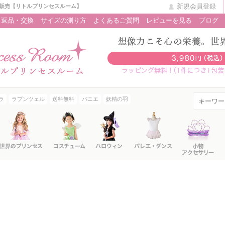
新規会員登録
販売【リトルプリンセスルーム】
返品・交換
サイズの測り方
よくあるご質問
レビューを見る
ブログ
ラ
ラプンツェル
送料無料
パニエ
妖精の羽