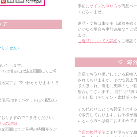
事前に
サイズの測り方
や商品ペー
くださいませ。
返品・交換は未使用（試着を除
いかなる場合も事前連絡なきご
ませ。
ご返品についての詳細
をご確認
かりません）
絡いたします。
。その場合には注文画面にてご希
当店でお取り扱いしている直輸
されておりますが、その性質上
送完了まで2-3日かかりますので
糸のほつれ、着用に支障のない
場合がございます。 特に商品説
若干仕様（デザイン・素材感・
郵便局のゆうパケットにて配送い
その代わりにとても見栄えのす
で販売しております。お子様が
ておりますのでご参考ください。
いという方へは特におすすめで
納期の詳細
注文画面にてご希望の時間帯をご
当店の検品基準
により明らかな