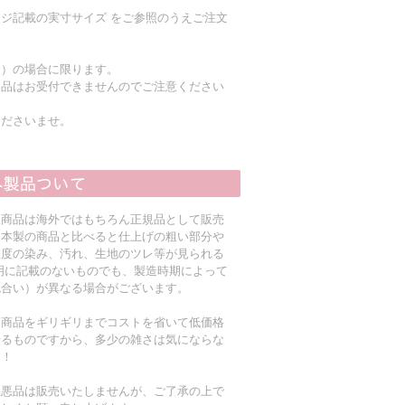
ジ記載の実寸サイズ をご参照のうえご注文
く）の場合に限ります。
返品はお受付できませんのでご注意ください
くださいませ。
入商品は海外ではもちろん正規品として販売
日本製の商品と比べると仕上げの粗い部分や
程度の染み、汚れ、生地のツレ等が見られる
明に記載のないものでも、製造時期によって
色合い）が異なる場合がございます。
る商品をギリギリまでコストを省いて低価格
着るものですから、多少の雑さは気にならな
す！
粗悪品は販売いたしませんが、ご了承の上で