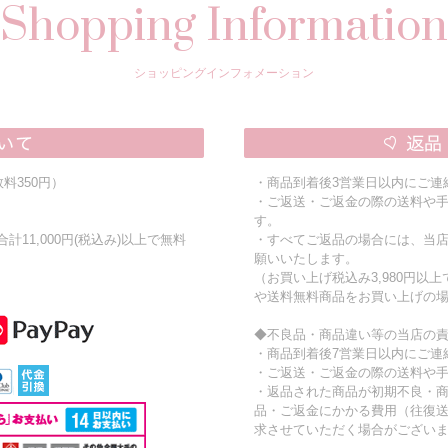
Shopping Information
ショッピングインフォメーション
料350円）
・商品到着後3営業日以内にご連
・ご返送・ご返金の際の送料や
す。
11,000円(税込み)以上で無料
・すべてご返品の場合には、当
願いいたします。
（お買い上げ税込み3,980円以
や送料無料商品をお買い上げの
◆不良品・商品違い等の当店の
・商品到着後7営業日以内にご連
・ご返送・ご返金の際の送料や
・返品された商品が初期不良・
品・ご返金にかかる費用（往復
求させていただく場合がござい