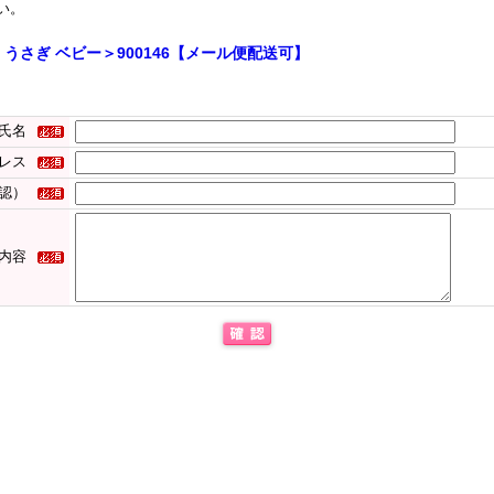
い。
うさぎ ベビー＞900146【メール便配送可】
氏名
レス
認）
内容