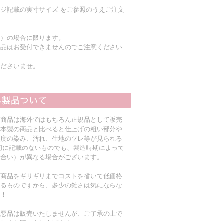
ジ記載の実寸サイズ をご参照のうえご注文
く）の場合に限ります。
返品はお受付できませんのでご注意ください
くださいませ。
入商品は海外ではもちろん正規品として販売
日本製の商品と比べると仕上げの粗い部分や
程度の染み、汚れ、生地のツレ等が見られる
明に記載のないものでも、製造時期によって
色合い）が異なる場合がございます。
る商品をギリギリまでコストを省いて低価格
着るものですから、多少の雑さは気にならな
す！
粗悪品は販売いたしませんが、ご了承の上で