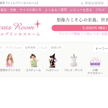
新規会員登録
販売【リトルプリンセスルーム】
返品・交換
サイズの測り方
よくあるご質問
レビューを見る
ブログ
ラ
ラプンツェル
送料無料
パニエ
妖精の羽