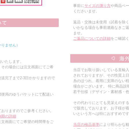
事前に
サイズの測り方
や商品ペー
くださいませ。
返品・交換は未使用（試着を除
いかなる場合も事前連絡なきご
ませ。
ご返品についての詳細
をご確認
かりません）
絡いたします。
。その場合には注文画面にてご希
当店でお取り扱いしている直輸
されておりますが、その性質上
送完了まで2-3日かかりますので
糸のほつれ、着用に支障のない
場合がございます。 特に商品説
若干仕様（デザイン・素材感・
郵便局のゆうパケットにて配送い
その代わりにとても見栄えのす
で販売しております。お子様が
ておりますのでご参考ください。
いという方へは特におすすめで
納期の詳細
注文画面にてご希望の時間帯をご
当店の検品基準
により明らかな