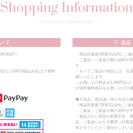
Shopping Information
ショッピングインフォメーション
料350円）
・商品到着後3営業日以内にご連
・ご返送・ご返金の際の送料や
す。
11,000円(税込み)以上で無料
・すべてご返品の場合には、当
願いいたします。
（お買い上げ税込み3,980円以
や送料無料商品をお買い上げの
◆不良品・商品違い等の当店の
・商品到着後7営業日以内にご連
・ご返送・ご返金の際の送料や
・返品された商品が初期不良・
品・ご返金にかかる費用（往復
求させていただく場合がござい