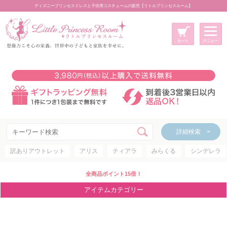
ディズニープリンセスドレスと子供用コスチュームの販売【リトルプリンセスルーム】
メニュー
新規会員登録
マイページ
カート
詳細検索 >
詳細検索 >
訳ありアウトレット
アリス
ティアラ
みらくる
シンデレラ
アイテムカテゴリー
ディズニープリンセス
全商品ポイント15倍！
ディズニキャラクター
アイテムカテゴリー
世界のプリンセス
コスチューム