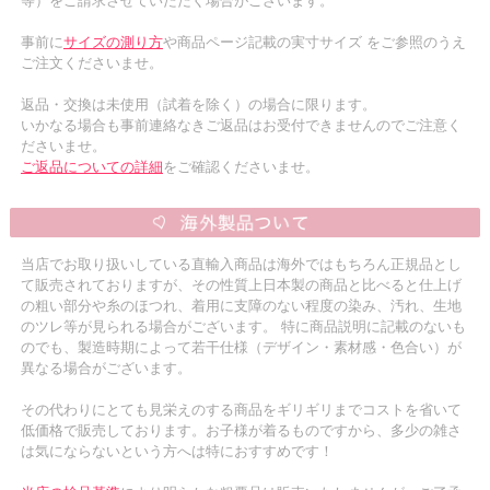
等）をご請求させていただく場合がございます。
事前に
サイズの測り方
や商品ページ記載の実寸サイズ をご参照のうえ
ご注文くださいませ。
返品・交換は未使用（試着を除く）の場合に限ります。
いかなる場合も事前連絡なきご返品はお受付できませんのでご注意く
ださいませ。
ご返品についての詳細
をご確認くださいませ。
当店でお取り扱いしている直輸入商品は海外ではもちろん正規品とし
て販売されておりますが、その性質上日本製の商品と比べると仕上げ
の粗い部分や糸のほつれ、着用に支障のない程度の染み、汚れ、生地
のツレ等が見られる場合がございます。 特に商品説明に記載のないも
のでも、製造時期によって若干仕様（デザイン・素材感・色合い）が
異なる場合がございます。
その代わりにとても見栄えのする商品をギリギリまでコストを省いて
低価格で販売しております。お子様が着るものですから、多少の雑さ
は気にならないという方へは特におすすめです！