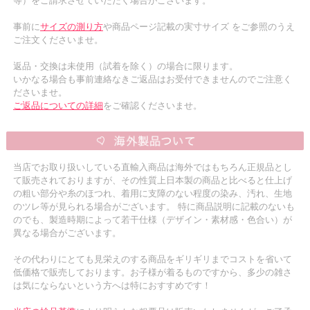
等）をご請求させていただく場合がございます。
事前に
サイズの測り方
や商品ページ記載の実寸サイズ をご参照のうえ
ご注文くださいませ。
返品・交換は未使用（試着を除く）の場合に限ります。
いかなる場合も事前連絡なきご返品はお受付できませんのでご注意く
ださいませ。
ご返品についての詳細
をご確認くださいませ。
当店でお取り扱いしている直輸入商品は海外ではもちろん正規品とし
て販売されておりますが、その性質上日本製の商品と比べると仕上げ
の粗い部分や糸のほつれ、着用に支障のない程度の染み、汚れ、生地
のツレ等が見られる場合がございます。 特に商品説明に記載のないも
のでも、製造時期によって若干仕様（デザイン・素材感・色合い）が
異なる場合がございます。
その代わりにとても見栄えのする商品をギリギリまでコストを省いて
低価格で販売しております。お子様が着るものですから、多少の雑さ
は気にならないという方へは特におすすめです！