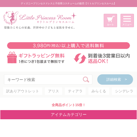
ディズニープリンセスドレスと子供用コスチュームの販売【リトルプリンセスルーム】
メニュー
新規会員登録
マイページ
カート
詳細検索 >
詳細検索 >
訳ありアウトレット
アリス
ティアラ
みらくる
シンデレラ
アイテムカテゴリー
ディズニープリンセス
全商品ポイント15倍！
ディズニキャラクター
アイテムカテゴリー
世界のプリンセス
コスチューム