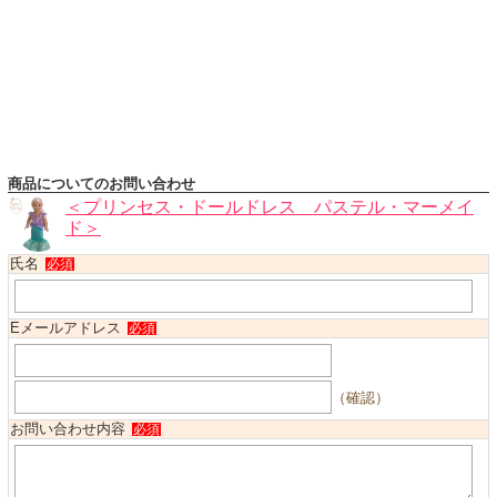
ハロウィンコスチューム
バレエ・ダンス
小物・アクセサリー
おもちゃ・雑貨
ブランド別に探す
商品についてのお問い合わせ
アウトレット
＜プリンセス・ドールドレス パステル・マーメイ
ド＞
ショッピングインフォメーション
氏名
必須
会社概要
お支払・送料
Eメールアドレス
必須
返品・交換
サイズの測り方
（確認）
よくあるご質問
お問い合わせ内容
必須
レビューを見る
ブログ