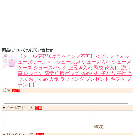
ハロウィンコスチューム
バレエ・ダンス
小物・アクセサリー
おもちゃ・雑貨
ブランド別に探す
商品についてのお問い合わせ
アウトレット
【メール便発送はラッピング不可】＜プリンセス シ
ューズケース＞【シューズ袋 シューズ入れ シューズ
ケース シューズバック 上履き入れ 靴袋 靴入れ 習い
ショッピングインフォメーション
事 レッスン 新学期 園グッズ ゆめかわ 子ども 子供 キ
会社概要
ッズ おすすめ 人気 ラッピング プレゼント ギフト ブ
ランド】
お支払・送料
氏名
必須
返品・交換
サイズの測り方
Eメールアドレス
必須
よくあるご質問
レビューを見る
（確認）
ブログ