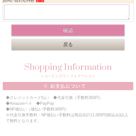
お問い合わせ内容
必須
ニュースレター購読
マイページログイン
お問い合わせ
当店は持続可能な開発目標「SDGs」を推進しています。
Shopping Information
0120-221-040
ショッピングインフォメーション
電話受付時間：月～金10:00~16:00 ※祝日除く
◆クレジットカード払い ◆代金引換（手数料350円）
◆Amazonペイ ◆PayPay
◆NP後払い（後払い手数料300円）
※代金引換手数料・NP後払い手数料は商品合計11,000円(税込み)以上
で無料となります。