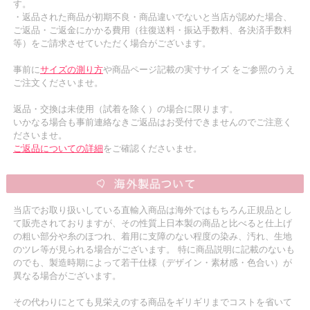
す。
・返品された商品が初期不良・商品違いでないと当店が認めた場合、
ご返品・ご返金にかかる費用（往復送料・振込手数料、各決済手数料
等）をご請求させていただく場合がございます。
事前に
サイズの測り方
や商品ページ記載の実寸サイズ をご参照のうえ
ご注文くださいませ。
返品・交換は未使用（試着を除く）の場合に限ります。
いかなる場合も事前連絡なきご返品はお受付できませんのでご注意く
ださいませ。
ご返品についての詳細
をご確認くださいませ。
当店でお取り扱いしている直輸入商品は海外ではもちろん正規品とし
て販売されておりますが、その性質上日本製の商品と比べると仕上げ
の粗い部分や糸のほつれ、着用に支障のない程度の染み、汚れ、生地
のツレ等が見られる場合がございます。 特に商品説明に記載のないも
のでも、製造時期によって若干仕様（デザイン・素材感・色合い）が
異なる場合がございます。
その代わりにとても見栄えのする商品をギリギリまでコストを省いて