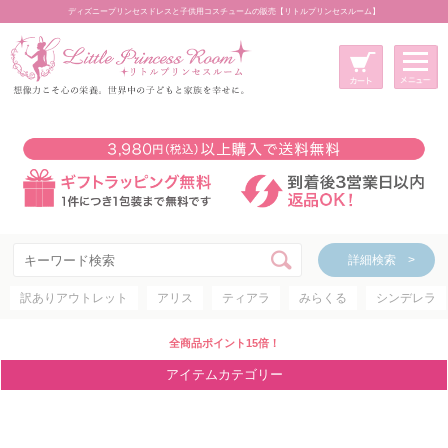
ディズニープリンセスドレスと子供用コスチュームの販売【リトルプリンセスルーム】
メニュー
新規会員登録
マイページ
カート
詳細検索 >
詳細検索 >
訳ありアウトレット
アリス
ティアラ
みらくる
シンデレラ
アイテムカテゴリー
ディズニープリンセス
全商品ポイント15倍！
ディズニキャラクター
アイテムカテゴリー
世界のプリンセス
コスチューム