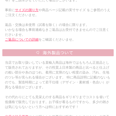
等）をご請求させていただく場合がございます。
事前に
サイズの測り方
や商品ページ記載の実寸サイズ をご参照のうえ
ご注文くださいませ。
返品・交換は未使用（試着を除く）の場合に限ります。
いかなる場合も事前連絡なきご返品はお受付できませんのでご注意く
ださいませ。
ご返品についての詳細
をご確認くださいませ。
当店でお取り扱いしている直輸入商品は海外ではもちろん正規品とし
て販売されておりますが、その性質上日本製の商品と比べると仕上げ
の粗い部分や糸のほつれ、着用に支障のない程度の染み、汚れ、生地
のツレ等が見られる場合がございます。 特に商品説明に記載のないも
のでも、製造時期によって若干仕様（デザイン・素材感・色合い）が
異なる場合がございます。
その代わりにとても見栄えのする商品をギリギリまでコストを省いて
低価格で販売しております。お子様が着るものですから、多少の雑さ
は気にならないという方へは特におすすめです！