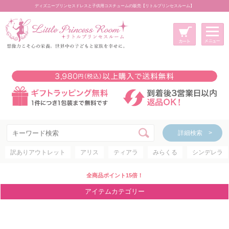
ディズニープリンセスドレスと子供用コスチュームの販売【リトルプリンセスルーム】
メニュー
新規会員登録
マイページ
カート
詳細検索 >
詳細検索 >
訳ありアウトレット
アリス
ティアラ
みらくる
シンデレラ
アイテムカテゴリー
ディズニープリンセス
全商品ポイント15倍！
ディズニキャラクター
アイテムカテゴリー
世界のプリンセス
コスチューム