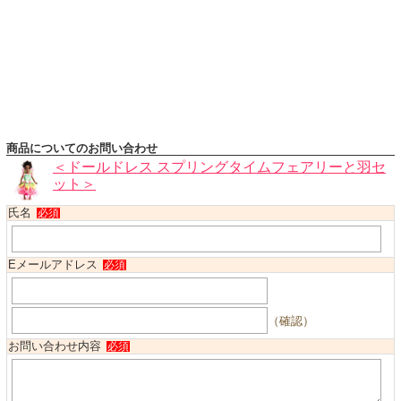
ハロウィンコスチューム
バレエ・ダンス
小物・アクセサリー
おもちゃ・雑貨
ブランド別に探す
商品についてのお問い合わせ
アウトレット
＜ドールドレス スプリングタイムフェアリーと羽セ
ット＞
ショッピングインフォメーション
氏名
必須
会社概要
お支払・送料
Eメールアドレス
必須
返品・交換
サイズの測り方
（確認）
よくあるご質問
お問い合わせ内容
必須
レビューを見る
ブログ