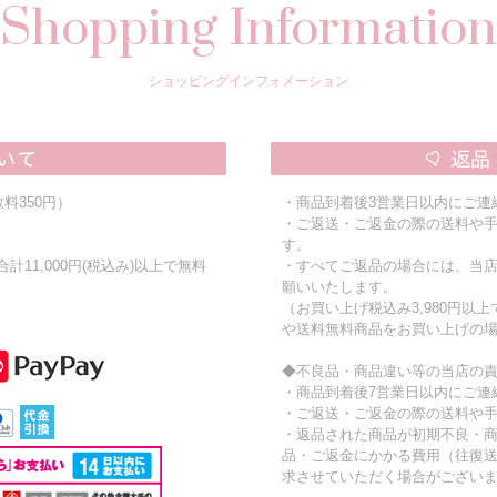
Shopping Information
ショッピングインフォメーション
料350円）
・商品到着後3営業日以内にご連
・ご返送・ご返金の際の送料や
す。
11,000円(税込み)以上で無料
・すべてご返品の場合には、当
願いいたします。
（お買い上げ税込み3,980円以
や送料無料商品をお買い上げの
◆不良品・商品違い等の当店の
・商品到着後7営業日以内にご連
・ご返送・ご返金の際の送料や
・返品された商品が初期不良・
品・ご返金にかかる費用（往復
求させていただく場合がござい