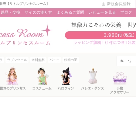
新規会員登録
販売【リトルプリンセスルーム】
返品・交換
サイズの測り方
よくあるご質問
レビューを見る
ブログ
ラ
ラプンツェル
送料無料
パニエ
妖精の羽