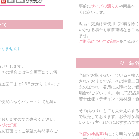
事前に
サイズの測り方
や商品ペー
くださいませ。
返品・交換は未使用（試着を除
いかなる場合も事前連絡なきご
ませ。
ご返品についての詳細
をご確認
かりません）
絡いたします。
。その場合には注文画面にてご希
当店でお取り扱いしている直輸
されておりますが、その性質上
送完了まで2-3日かかりますので
糸のほつれ、着用に支障のない
場合がございます。 特に商品説
若干仕様（デザイン・素材感・
郵便局のゆうパケットにて配送い
その代わりにとても見栄えのす
で販売しております。お子様が
ておりますのでご参考ください。
いという方へは特におすすめで
納期の詳細
注文画面にてご希望の時間帯をご
当店の検品基準
により明らかな