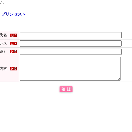
い。
 プリンセス＞
氏名
レス
認）
内容