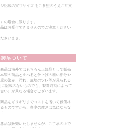
ジ記載の実寸サイズ をご参照のうえご注文
く）の場合に限ります。
返品はお受付できませんのでご注意ください
くださいませ。
入商品は海外ではもちろん正規品として販売
日本製の商品と比べると仕上げの粗い部分や
程度の染み、汚れ、生地のツレ等が見られる
明に記載のないものでも、製造時期によって
色合い）が異なる場合がございます。
る商品をギリギリまでコストを省いて低価格
着るものですから、多少の雑さは気にならな
す！
粗悪品は販売いたしませんが、ご了承の上で