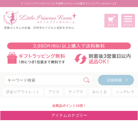
ディズニープリンセスドレスと子供用コスチュームの販売【リトルプリンセスルーム】
メニュー
新規会員登録
マイページ
カート
詳細検索 >
詳細検索 >
訳ありアウトレット
アリス
ティアラ
みらくる
シンデレラ
アイテムカテゴリー
ディズニープリンセス
全商品ポイント15倍！
ディズニキャラクター
アイテムカテゴリー
世界のプリンセス
コスチューム