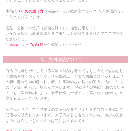
等）をご請求させていただく場合がございます。
事前に
サイズの測り方
や商品ページ記載の実寸サイズ をご参照のうえ
ご注文くださいませ。
返品・交換は未使用（試着を除く）の場合に限ります。
いかなる場合も事前連絡なきご返品はお受付できませんのでご注意く
ださいませ。
ご返品についての詳細
をご確認くださいませ。
当店でお取り扱いしている直輸入商品は海外ではもちろん正規品とし
て販売されておりますが、その性質上日本製の商品と比べると仕上げ
の粗い部分や糸のほつれ、着用に支障のない程度の染み、汚れ、生地
のツレ等が見られる場合がございます。 特に商品説明に記載のないも
のでも、製造時期によって若干仕様（デザイン・素材感・色合い）が
異なる場合がございます。
その代わりにとても見栄えのする商品をギリギリまでコストを省いて
低価格で販売しております。お子様が着るものですから、多少の雑さ
は気にならないという方へは特におすすめです！