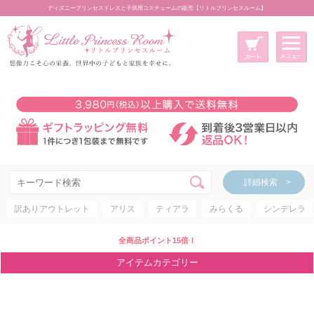
ディズニープリンセスドレスと子供用コスチュームの販売【リトルプリンセスルーム】
メニュー
新規会員登録
マイページ
カート
詳細検索 >
詳細検索 >
訳ありアウトレット
アリス
ティアラ
みらくる
シンデレラ
アイテムカテゴリー
ディズニープリンセス
全商品ポイント15倍！
ディズニキャラクター
アイテムカテゴリー
世界のプリンセス
コスチューム