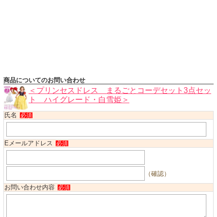
ハロウィンコスチューム
バレエ・ダンス
小物・アクセサリー
おもちゃ・雑貨
ブランド別に探す
商品についてのお問い合わせ
アウトレット
＜プリンセスドレス まるごとコーデセット3点セッ
ト ハイグレード・白雪姫＞
ショッピングインフォメーション
氏名
必須
会社概要
お支払・送料
Eメールアドレス
必須
返品・交換
サイズの測り方
（確認）
よくあるご質問
お問い合わせ内容
必須
レビューを見る
ブログ