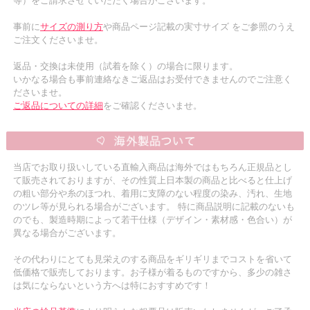
等）をご請求させていただく場合がございます。
事前に
サイズの測り方
や商品ページ記載の実寸サイズ をご参照のうえ
ご注文くださいませ。
返品・交換は未使用（試着を除く）の場合に限ります。
いかなる場合も事前連絡なきご返品はお受付できませんのでご注意く
ださいませ。
ご返品についての詳細
をご確認くださいませ。
当店でお取り扱いしている直輸入商品は海外ではもちろん正規品とし
て販売されておりますが、その性質上日本製の商品と比べると仕上げ
の粗い部分や糸のほつれ、着用に支障のない程度の染み、汚れ、生地
のツレ等が見られる場合がございます。 特に商品説明に記載のないも
のでも、製造時期によって若干仕様（デザイン・素材感・色合い）が
異なる場合がございます。
その代わりにとても見栄えのする商品をギリギリまでコストを省いて
低価格で販売しております。お子様が着るものですから、多少の雑さ
は気にならないという方へは特におすすめです！