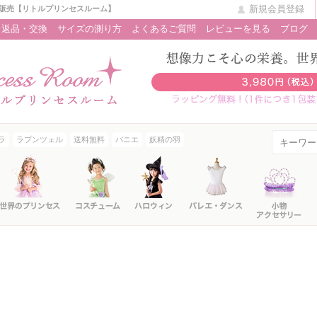
新規会員登録
販売【リトルプリンセスルーム】
返品・交換
サイズの測り方
よくあるご質問
レビューを見る
ブログ
ラ
ラプンツェル
送料無料
パニエ
妖精の羽