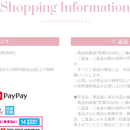
Shopping Information
ショッピングインフォメーション
料350円）
・商品到着後3営業日以内にご連
・ご返送・ご返金の際の送料や
す。
11,000円(税込み)以上で無料
・すべてご返品の場合には、当
願いいたします。
（お買い上げ税込み3,980円以
や送料無料商品をお買い上げの
◆不良品・商品違い等の当店の
・商品到着後7営業日以内にご連
・ご返送・ご返金の際の送料や
・返品された商品が初期不良・
品・ご返金にかかる費用（往復
求させていただく場合がござい