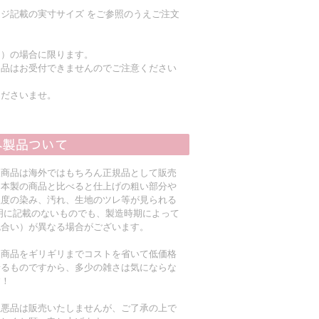
ジ記載の実寸サイズ をご参照のうえご注文
く）の場合に限ります。
返品はお受付できませんのでご注意ください
くださいませ。
入商品は海外ではもちろん正規品として販売
日本製の商品と比べると仕上げの粗い部分や
程度の染み、汚れ、生地のツレ等が見られる
明に記載のないものでも、製造時期によって
色合い）が異なる場合がございます。
る商品をギリギリまでコストを省いて低価格
着るものですから、多少の雑さは気にならな
す！
粗悪品は販売いたしませんが、ご了承の上で