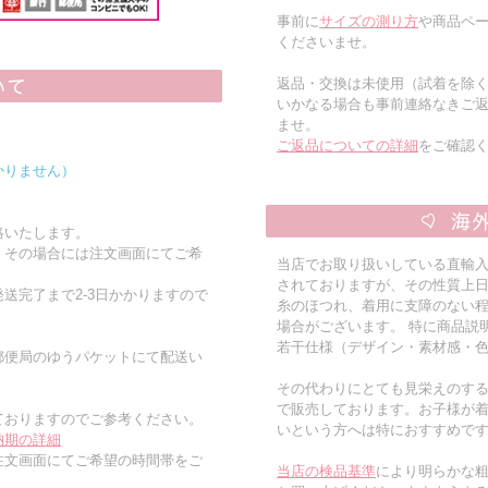
事前に
サイズの測り方
や商品ペー
くださいませ。
返品・交換は未使用（試着を除
いかなる場合も事前連絡なきご
ませ。
ご返品についての詳細
をご確認
かりません）
絡いたします。
。その場合には注文画面にてご希
当店でお取り扱いしている直輸
されておりますが、その性質上
送完了まで2-3日かかりますので
糸のほつれ、着用に支障のない
場合がございます。 特に商品説
若干仕様（デザイン・素材感・
郵便局のゆうパケットにて配送い
その代わりにとても見栄えのす
で販売しております。お子様が
ておりますのでご参考ください。
いという方へは特におすすめで
納期の詳細
注文画面にてご希望の時間帯をご
当店の検品基準
により明らかな