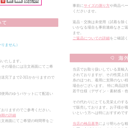
事前に
サイズの測り方
や商品ペー
くださいませ。
返品・交換は未使用（試着を除
いかなる場合も事前連絡なきご
ませ。
ご返品についての詳細
をご確認
かりません）
絡いたします。
。その場合には注文画面にてご希
当店でお取り扱いしている直輸
されておりますが、その性質上
送完了まで2-3日かかりますので
糸のほつれ、着用に支障のない
場合がございます。 特に商品説
若干仕様（デザイン・素材感・
郵便局のゆうパケットにて配送い
その代わりにとても見栄えのす
で販売しております。お子様が
ておりますのでご参考ください。
いという方へは特におすすめで
納期の詳細
注文画面にてご希望の時間帯をご
当店の検品基準
により明らかな