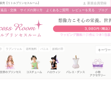
新規会員登録
販売【リトルプリンセスルーム】
返品・交換
サイズの測り方
よくあるご質問
レビューを見る
ブログ
ラ
ラプンツェル
送料無料
パニエ
妖精の羽