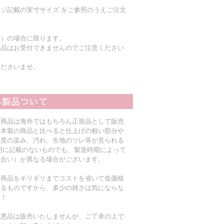
ジ記載の実寸サイズ をご参照のうえご注文
く）の場合に限ります。
返品はお受付できませんのでご注意ください
くださいませ。
入商品は海外ではもちろん正規品として販売
日本製の商品と比べると仕上げの粗い部分や
程度の染み、汚れ、生地のツレ等が見られる
明に記載のないものでも、製造時期によって
色合い）が異なる場合がございます。
る商品をギリギリまでコストを省いて低価格
着るものですから、多少の雑さは気にならな
す！
粗悪品は販売いたしませんが、ご了承の上で