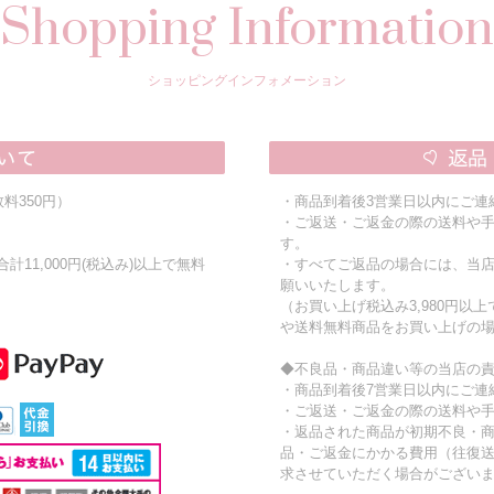
Shopping Information
ショッピングインフォメーション
料350円）
・商品到着後3営業日以内にご連
・ご返送・ご返金の際の送料や
す。
11,000円(税込み)以上で無料
・すべてご返品の場合には、当
願いいたします。
（お買い上げ税込み3,980円以
や送料無料商品をお買い上げの
◆不良品・商品違い等の当店の
・商品到着後7営業日以内にご連
・ご返送・ご返金の際の送料や
・返品された商品が初期不良・
品・ご返金にかかる費用（往復
求させていただく場合がござい