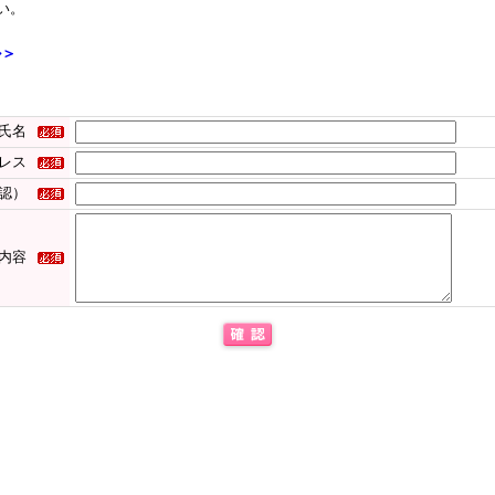
い。
ル＞
氏名
レス
認）
内容