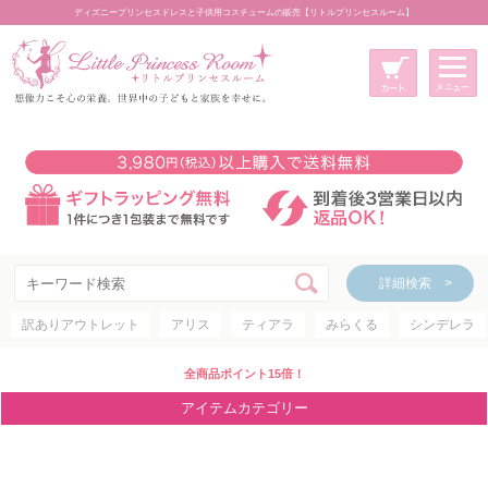
ディズニープリンセスドレスと子供用コスチュームの販売【リトルプリンセスルーム】
メニュー
新規会員登録
マイページ
カート
詳細検索 >
詳細検索 >
訳ありアウトレット
アリス
ティアラ
みらくる
シンデレラ
アイテムカテゴリー
ディズニープリンセス
全商品ポイント15倍！
ディズニキャラクター
アイテムカテゴリー
世界のプリンセス
コスチューム