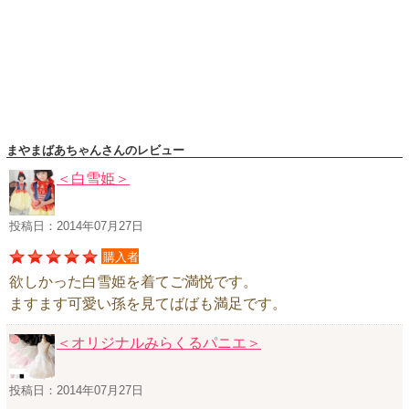
ハロウィンコスチューム
バレエ・ダンス
小物・アクセサリー
おもちゃ・雑貨
ブランド別に探す
まやまばあちゃんさんのレビュー
アウトレット
＜白雪姫＞
ショッピングインフォメーション
投稿日：2014年07月27日
会社概要
購入者
お支払・送料
欲しかった白雪姫を着てご満悦です。
返品・交換
ますます可愛い孫を見てばばも満足です。
サイズの測り方
＜オリジナルみらくるパニエ＞
よくあるご質問
レビューを見る
投稿日：2014年07月27日
ブログ