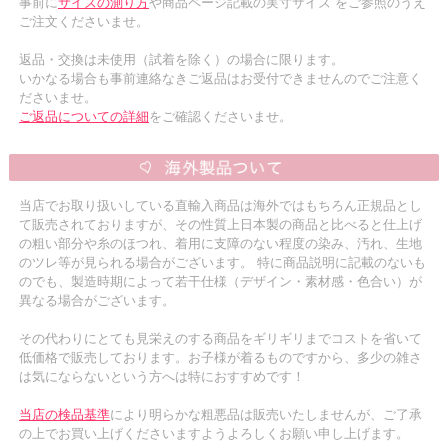
事前に
サイズの測り方
や商品ページ記載の実寸サイズ をご参照のうえ
ご注文くださいませ。
返品・交換は未使用（試着を除く）の場合に限ります。
いかなる場合も事前連絡なきご返品はお受付できませんのでご注意く
ださいませ。
ご返品についての詳細
をご確認くださいませ。
当店でお取り扱いしている直輸入商品は海外ではもちろん正規品とし
て販売されておりますが、その性質上日本製の商品と比べると仕上げ
の粗い部分や糸のほつれ、着用に支障のない程度の染み、汚れ、生地
のツレ等が見られる場合がございます。 特に商品説明に記載のないも
のでも、製造時期によって若干仕様（デザイン・素材感・色合い）が
異なる場合がございます。
その代わりにとても見栄えのする商品をギリギリまでコストを省いて
低価格で販売しております。お子様が着るものですから、多少の雑さ
は気にならないという方へは特におすすめです！
当店の検品基準
により明らかな粗悪品は販売いたしませんが、ご了承
の上でお買い上げくださいますようよろしくお願い申し上げます。