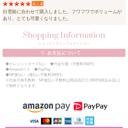
購入者
ニュースレター購読
白雪姫に合わせて購入しました。フワフワでボリュームが
マイページログイン
あり、とても可愛くなりました。
お問い合わせ
Shopping Information
ショッピングインフォメーション
当店は持続可能な開発目標「SDGs」を推進しています。
◆クレジットカード払い ◆代金引換（手数料350円）
0120-221-040
◆Amazonペイ ◆PayPay
電話受付時間：月～金10:00~16:00 ※祝日除く
◆NP後払い（後払い手数料300円）
※代金引換手数料・NP後払い手数料は商品合計11,000円(税込み)以上
で無料となります。