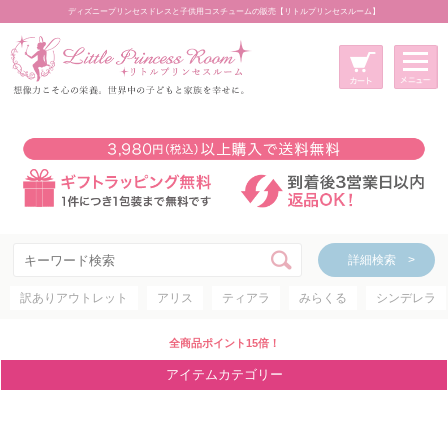
ディズニープリンセスドレスと子供用コスチュームの販売【リトルプリンセスルーム】
メニュー
新規会員登録
マイページ
カート
詳細検索 >
詳細検索 >
訳ありアウトレット
アリス
ティアラ
みらくる
シンデレラ
アイテムカテゴリー
ディズニープリンセス
全商品ポイント15倍！
ディズニキャラクター
アイテムカテゴリー
世界のプリンセス
コスチューム