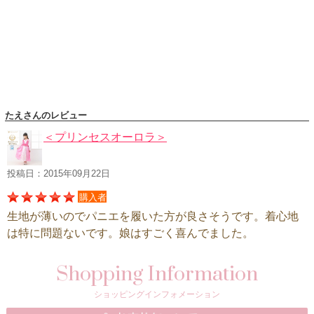
ハロウィンコスチューム
バレエ・ダンス
小物・アクセサリー
おもちゃ・雑貨
ブランド別に探す
たえさんのレビュー
アウトレット
＜プリンセスオーロラ＞
ショッピングインフォメーション
投稿日：2015年09月22日
会社概要
購入者
お支払・送料
生地が薄いのでパニエを履いた方が良さそうです。着心地
返品・交換
は特に問題ないです。娘はすごく喜んでました。
サイズの測り方
Shopping Information
よくあるご質問
レビューを見る
ショッピングインフォメーション
ブログ