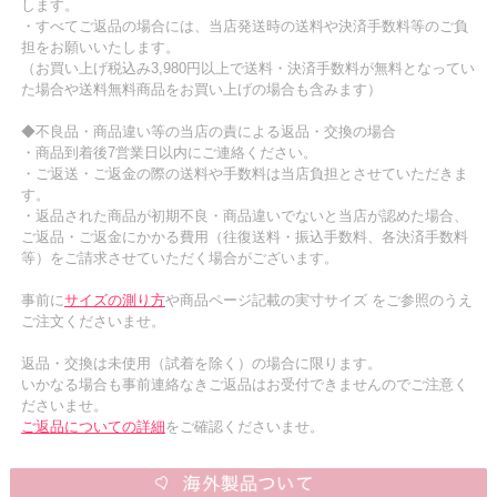
します。
・すべてご返品の場合には、当店発送時の送料や決済手数料等のご負
担をお願いいたします。
（お買い上げ税込み3,980円以上で送料・決済手数料が無料となってい
た場合や送料無料商品をお買い上げの場合も含みます）
◆不良品・商品違い等の当店の責による返品・交換の場合
・商品到着後7営業日以内にご連絡ください。
・ご返送・ご返金の際の送料や手数料は当店負担とさせていただきま
す。
・返品された商品が初期不良・商品違いでないと当店が認めた場合、
ご返品・ご返金にかかる費用（往復送料・振込手数料、各決済手数料
等）をご請求させていただく場合がございます。
事前に
サイズの測り方
や商品ページ記載の実寸サイズ をご参照のうえ
ご注文くださいませ。
返品・交換は未使用（試着を除く）の場合に限ります。
いかなる場合も事前連絡なきご返品はお受付できませんのでご注意く
ださいませ。
ご返品についての詳細
をご確認くださいませ。