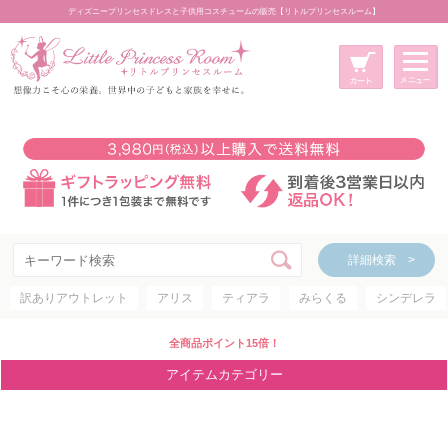
ディズニープリンセスドレスと子供用コスチュームの販売【リトルプリンセスルーム】
メニュー
新規会員登録
マイページ
カート
詳細検索 >
詳細検索 >
訳ありアウトレット
アリス
ティアラ
みらくる
シンデレラ
アイテムカテゴリー
ディズニープリンセス
全商品ポイント15倍！
ディズニキャラクター
アイテムカテゴリー
世界のプリンセス
コスチューム