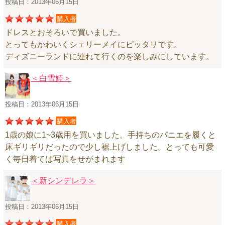
投稿日：2013年06月15日
ニュースレター購読
購入者
マイページログイン
ドレスとおそろいで買いました。
とってもかわいくシェリーメイにピッタリです。
お問い合わせ
ディズニーランドに連れて行くのを楽しみにしています。
＜白雪姫＞
当店は持続可能な開発目標「SDGs」を推進しています。
投稿日：2013年06月15日
0120-221-040
購入者
電話受付時間：月～金10:00~16:00 ※祝日除く
1歳の娘に1~3歳用を買いました。手持ちのパニエを履くと
床ギリギリだったので少し裾上げしました。とっても可愛
く毎日着ては写真をせがまれます
＜新シンデレラ＞
投稿日：2013年06月15日
購入者