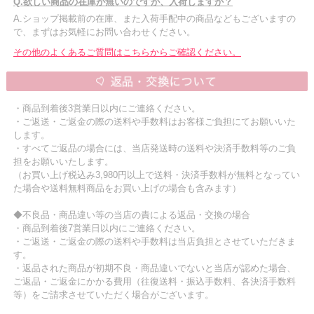
Q.欲しい商品の在庫が無いのですが、入荷しますか？
A.ショップ掲載前の在庫、また入荷手配中の商品などもございますの
で、まずはお気軽にお問い合わせください。
その他のよくあるご質問はこちらからご確認ください。
・商品到着後3営業日以内にご連絡ください。
・ご返送・ご返金の際の送料や手数料はお客様ご負担にてお願いいた
します。
・すべてご返品の場合には、当店発送時の送料や決済手数料等のご負
担をお願いいたします。
（お買い上げ税込み3,980円以上で送料・決済手数料が無料となってい
た場合や送料無料商品をお買い上げの場合も含みます）
◆不良品・商品違い等の当店の責による返品・交換の場合
・商品到着後7営業日以内にご連絡ください。
・ご返送・ご返金の際の送料や手数料は当店負担とさせていただきま
す。
・返品された商品が初期不良・商品違いでないと当店が認めた場合、
ご返品・ご返金にかかる費用（往復送料・振込手数料、各決済手数料
等）をご請求させていただく場合がございます。