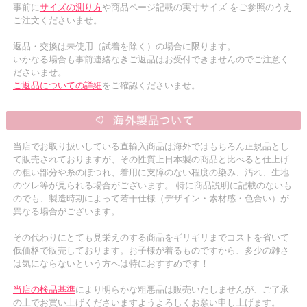
事前に
サイズの測り方
や商品ページ記載の実寸サイズ をご参照のうえ
ご注文くださいませ。
返品・交換は未使用（試着を除く）の場合に限ります。
いかなる場合も事前連絡なきご返品はお受付できませんのでご注意く
ださいませ。
ご返品についての詳細
をご確認くださいませ。
当店でお取り扱いしている直輸入商品は海外ではもちろん正規品とし
て販売されておりますが、その性質上日本製の商品と比べると仕上げ
の粗い部分や糸のほつれ、着用に支障のない程度の染み、汚れ、生地
のツレ等が見られる場合がございます。 特に商品説明に記載のないも
のでも、製造時期によって若干仕様（デザイン・素材感・色合い）が
異なる場合がございます。
その代わりにとても見栄えのする商品をギリギリまでコストを省いて
低価格で販売しております。お子様が着るものですから、多少の雑さ
は気にならないという方へは特におすすめです！
当店の検品基準
により明らかな粗悪品は販売いたしませんが、ご了承
の上でお買い上げくださいますようよろしくお願い申し上げます。