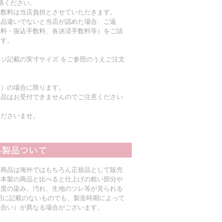
絡ください。
手数料は当店負担とさせていただきます。
商品違いでないと当店が認めた場合、ご返
送料・振込手数料、各決済手数料等）をご請
ます。
ジ記載の実寸サイズ をご参照のうえご注文
く）の場合に限ります。
返品はお受付できませんのでご注意ください
くださいませ。
入商品は海外ではもちろん正規品として販売
日本製の商品と比べると仕上げの粗い部分や
程度の染み、汚れ、生地のツレ等が見られる
明に記載のないものでも、製造時期によって
色合い）が異なる場合がございます。