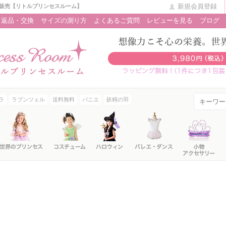
新規会員登録
販売【リトルプリンセスルーム】
返品・交換
サイズの測り方
よくあるご質問
レビューを見る
ブログ
ラ
ラプンツェル
送料無料
パニエ
妖精の羽