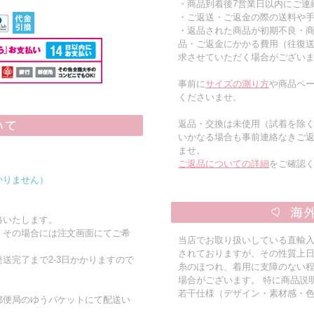
・商品到着後7営業日以内にご連
・ご返送・ご返金の際の送料や
・返品された商品が初期不良・
品・ご返金にかかる費用（往復
求させていただく場合がござい
事前に
サイズの測り方
や商品ペー
くださいませ。
返品・交換は未使用（試着を除
いかなる場合も事前連絡なきご
ませ。
ご返品についての詳細
をご確認
かりません）
絡いたします。
。その場合には注文画面にてご希
当店でお取り扱いしている直輸
されておりますが、その性質上
送完了まで2-3日かかりますので
糸のほつれ、着用に支障のない
場合がございます。 特に商品説
若干仕様（デザイン・素材感・
郵便局のゆうパケットにて配送い