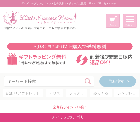
ディズニープリンセスドレスと子供用コスチュームの販売【リトルプリンセスルーム】
メニュー
新規会員登録
マイページ
カート
詳細検索 >
詳細検索 >
訳ありアウトレット
アリス
ティアラ
みらくる
シンデレラ
アイテムカテゴリー
ディズニープリンセス
全商品ポイント15倍！
ディズニキャラクター
アイテムカテゴリー
世界のプリンセス
コスチューム