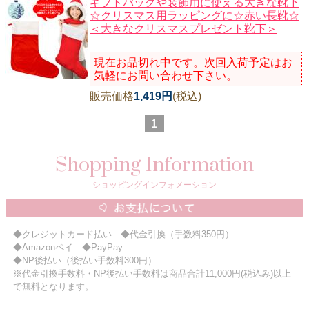
ギフトバッグや装飾用に使える大きな靴下
☆クリスマス用ラッピングに☆赤い長靴☆
＜大きなクリスマスプレゼント靴下＞
現在お品切れ中です。次回入荷予定はお
気軽にお問い合わせ下さい。
販売価格
1,419円
(税込)
1
Shopping Information
ショッピングインフォメーション
◆クレジットカード払い ◆代金引換（手数料350円）
◆Amazonペイ ◆PayPay
◆NP後払い（後払い手数料300円）
※代金引換手数料・NP後払い手数料は商品合計11,000円(税込み)以上
で無料となります。