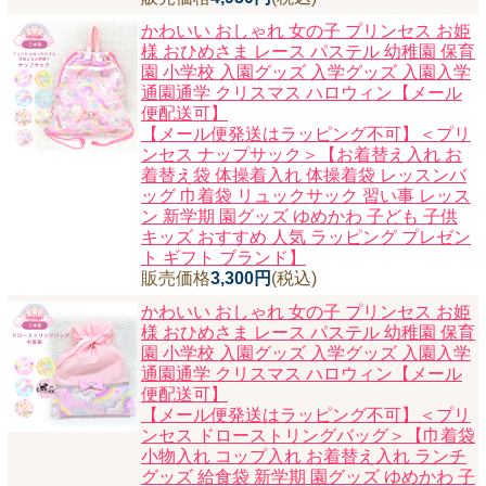
かわいい おしゃれ 女の子 プリンセス お姫
様 おひめさま レース パステル 幼稚園 保育
園 小学校 入園グッズ 入学グッズ 入園入学
通園通学 クリスマス ハロウィン【メール
便配送可】
【メール便発送はラッピング不可】＜プリ
ンセス ナップサック＞【お着替え入れ お
着替え袋 体操着入れ 体操着袋 レッスンバ
ッグ 巾着袋 リュックサック 習い事 レッス
ン 新学期 園グッズ ゆめかわ 子ども 子供
キッズ おすすめ 人気 ラッピング プレゼン
ト ギフト ブランド】
販売価格
3,300円
(税込)
かわいい おしゃれ 女の子 プリンセス お姫
様 おひめさま レース パステル 幼稚園 保育
園 小学校 入園グッズ 入学グッズ 入園入学
通園通学 クリスマス ハロウィン【メール
便配送可】
【メール便発送はラッピング不可】＜プリ
ンセス ドローストリングバッグ＞【巾着袋
小物入れ コップ入れ お着替え入れ ランチ
グッズ 給食袋 新学期 園グッズ ゆめかわ 子