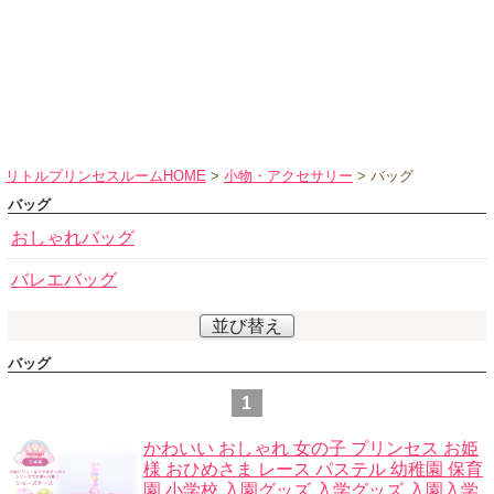
ハロウィンコスチューム
バレエ・ダンス
小物・アクセサリー
おもちゃ・雑貨
ブランド別に探す
リトルプリンセスルームHOME
>
小物・アクセサリー
> バッグ
アウトレット
バッグ
おしゃれバッグ
ショッピングインフォメーション
バレエバッグ
会社概要
お支払・送料
並び替え
返品・交換
バッグ
サイズの測り方
1
よくあるご質問
かわいい おしゃれ 女の子 プリンセス お姫
レビューを見る
様 おひめさま レース パステル 幼稚園 保育
園 小学校 入園グッズ 入学グッズ 入園入学
ブログ