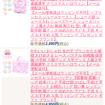
通園通学 クリスマス ハロウィン【メール
ニュースレター購読
便配送可】
【メール便発送はラッピング不可】＜プリ
マイページログイン
ンセス シューズケース＞【シューズ袋 シ
ューズ入れ シューズケース シューズバッ
お問い合わせ
ク 上履き入れ 靴袋 靴入れ 習い事 レッスン
新学期 園グッズ ゆめかわ 子ども 子供 キッ
ズ おすすめ 人気 ラッピング プレゼント ギ
フト ブランド】
販売価格
2,490円
(税込)
当店は持続可能な開発目標「SDGs」を推進しています。
かわいい おしゃれ 女の子 プリンセス お姫
0120-221-040
様 おひめさま レース パステル 幼稚園 保育
電話受付時間：月～金10:00~16:00 ※祝日除く
園 小学校 入園グッズ 入学グッズ 入園入学
通園通学 クリスマス ハロウィン【メール
便配送可】
【メール便発送はラッピング不可】＜プリ
ンセス レッスンバッグ＞【図書袋 図書バ
ッグ 絵本バッグ 手提げ袋 かばん 手提げ 手
さげバック お稽古バッグ 習い事 レッスン
新学期 園グッズ ゆめかわ 子ども 子供 キッ
ズ おすすめ 人気 ラッピング プレゼント ギ
フト ブランド】
販売価格
4,950円
(税込)