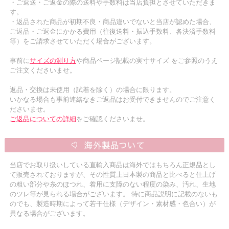
・ご返送・ご返金の際の送料や手数料は当店負担とさせていただきま
す。
・返品された商品が初期不良・商品違いでないと当店が認めた場合、
ご返品・ご返金にかかる費用（往復送料・振込手数料、各決済手数料
等）をご請求させていただく場合がございます。
事前に
サイズの測り方
や商品ページ記載の実寸サイズ をご参照のうえ
ご注文くださいませ。
返品・交換は未使用（試着を除く）の場合に限ります。
いかなる場合も事前連絡なきご返品はお受付できませんのでご注意く
ださいませ。
ご返品についての詳細
をご確認くださいませ。
当店でお取り扱いしている直輸入商品は海外ではもちろん正規品とし
て販売されておりますが、その性質上日本製の商品と比べると仕上げ
の粗い部分や糸のほつれ、着用に支障のない程度の染み、汚れ、生地
のツレ等が見られる場合がございます。 特に商品説明に記載のないも
のでも、製造時期によって若干仕様（デザイン・素材感・色合い）が
異なる場合がございます。