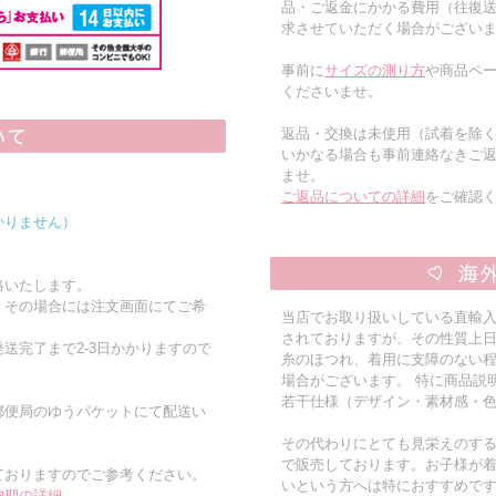
品・ご返金にかかる費用（往復
求させていただく場合がござい
事前に
サイズの測り方
や商品ペー
くださいませ。
返品・交換は未使用（試着を除
いかなる場合も事前連絡なきご
ませ。
ご返品についての詳細
をご確認
かりません）
絡いたします。
。その場合には注文画面にてご希
当店でお取り扱いしている直輸
されておりますが、その性質上
送完了まで2-3日かかりますので
糸のほつれ、着用に支障のない
場合がございます。 特に商品説
若干仕様（デザイン・素材感・
郵便局のゆうパケットにて配送い
その代わりにとても見栄えのす
で販売しております。お子様が
ておりますのでご参考ください。
いという方へは特におすすめで
納期の詳細