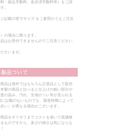
送料・振込手数料、各決済手数料等）をご請
ます。
ジ記載の実寸サイズ をご参照のうえご注文
く）の場合に限ります。
返品はお受付できませんのでご注意ください
くださいませ。
入商品は海外ではもちろん正規品として販売
日本製の商品と比べると仕上げの粗い部分や
程度の染み、汚れ、生地のツレ等が見られる
明に記載のないものでも、製造時期によって
色合い）が異なる場合がございます。
る商品をギリギリまでコストを省いて低価格
着るものですから、多少の雑さは気にならな
す！