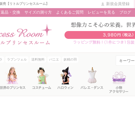
新規会員登録
販売【リトルプリンセスルーム】
返品・交換
サイズの測り方
よくあるご質問
レビューを見る
ブログ
ラ
ラプンツェル
送料無料
パニエ
妖精の羽